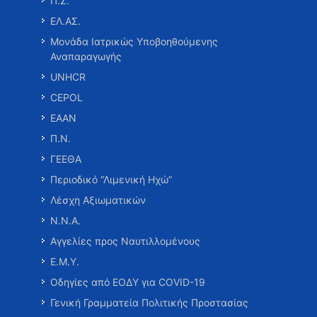
Π.Σ.
ΕΛ.ΑΣ.
Μονάδα Ιατρικώς Υποβοηθούμενης
Αναπαραγωγής
UNHCR
CEPOL
ΕΑΑΝ
Π.Ν.
ΓΕΕΘΑ
Περιοδικό “Λιμενική Ηχώ”
Λέσχη Αξιωματικών
Ν.Ν.Α.
Αγγελίες προς Ναυτιλλομένους
Ε.Μ.Υ.
Οδηγίες από ΕΟΔΥ για COVID-19
Γενική Γραμματεία Πολιτικής Προστασίας