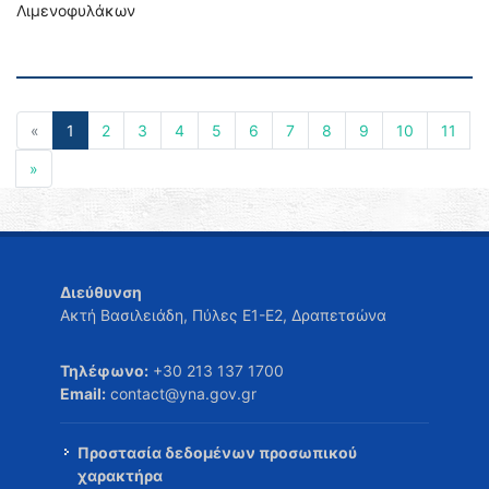
Λιμενοφυλάκων
«
1
2
3
4
5
6
7
8
9
10
11
»
Διεύθυνση
Ακτή Βασιλειάδη, Πύλες Ε1-Ε2, Δραπετσώνα
Τηλέφωνο:
+30 213 137 1700
Email:
contact@yna.gov.gr
Προστασία δεδομένων προσωπικού
χαρακτήρα