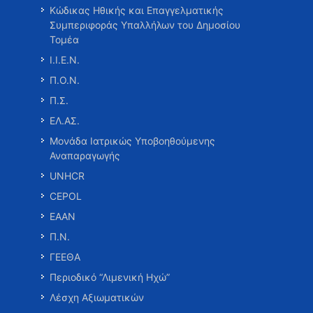
Κώδικας Ηθικής και Επαγγελματικής
Συμπεριφοράς Υπαλλήλων του Δημοσίου
Τομέα
Ι.Ι.Ε.Ν.
Π.Ο.Ν.
Π.Σ.
ΕΛ.ΑΣ.
Μονάδα Ιατρικώς Υποβοηθούμενης
Αναπαραγωγής
UNHCR
CEPOL
ΕΑΑΝ
Π.Ν.
ΓΕΕΘΑ
Περιοδικό “Λιμενική Ηχώ”
Λέσχη Αξιωματικών