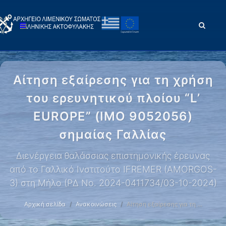
Αίτηση εξαίρεσης για τη χρήση
του ερευνητικού πλοίου “L’
EUROPE” (IMO 9052056)
σημαίας Γαλλίας
Διενέργεια θαλάσσιας επιστημονικής έρευνας
από το Γαλλικό Ινστιτούτο IFREMER (AMORGOS-
3) στη Μήλο (ΡΔ Νο. 2024-0411734/03-10-2024)
Αρχική σελίδα
Ανακοινώσεις
Αίτηση εξαίρεσης για τη …