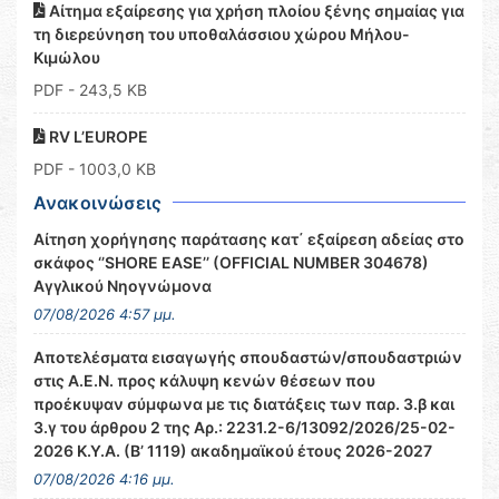
Αίτημα εξαίρεσης για χρήση πλοίου ξένης σημαίας για
τη διερεύνηση του υποθαλάσσιου χώρου Μήλου-
Κιμώλου
PDF
- 243,5 KB
RV L’EUROPE
PDF
- 1003,0 KB
Ανακοινώσεις
Αίτηση χορήγησης παράτασης κατ΄ εξαίρεση αδείας στο
σκάφος ‘’SHORE EASE’’ (OFFICIAL NUMBER 304678)
Αγγλικού Νηογνώμονα
07/08/2026 4:57 μμ.
Αποτελέσματα εισαγωγής σπουδαστών/σπουδαστριών
στις Α.Ε.Ν. προς κάλυψη κενών θέσεων που
προέκυψαν σύμφωνα με τις διατάξεις των παρ. 3.β και
3.γ του άρθρου 2 της Αρ.: 2231.2-6/13092/2026/25-02-
2026 Κ.Υ.Α. (Β’ 1119) ακαδημαϊκού έτους 2026-2027
07/08/2026 4:16 μμ.