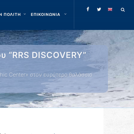
Ν ΠΟΛΙΤΗ
ΕΠΙΚΟΙΝΩΝΙΑ
ίου “RRS DISCOVERY”
hic Center» στον ευρύτερο θαλάσσιο