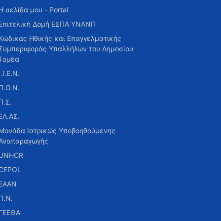
Η σελίδα μου - Portal
Επιτελική Δομή ΕΣΠΑ ΥΝΑΝΠ
Κώδικας Ηθικής και Επαγγελματικής
Συμπεριφοράς Υπαλλήλων του Δημοσίου
Τομέα
Ι.Ι.Ε.Ν.
Π.Ο.Ν.
Π.Σ.
ΕΛ.ΑΣ.
Μονάδα Ιατρικώς Υποβοηθούμενης
Αναπαραγωγής
UNHCR
CEPOL
ΕΑΑΝ
Π.Ν.
ΓΕΕΘΑ