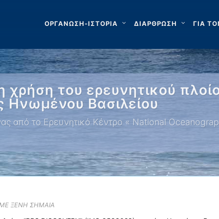
ΟΡΓΑΝΩΣΗ-ΙΣΤΟΡΙΑ
ΔΙΑΡΘΡΩΣΗ
ΓΙΑ ΤΟ
τη χρήση του ερευνητικού πλο
ς Ηνωμένου Βασιλείου
ας από το Ερευνητικό Κέντρο « National Oceanograp
 ΜΕ ΞΕΝΗ ΣΗΜΑΙΑ