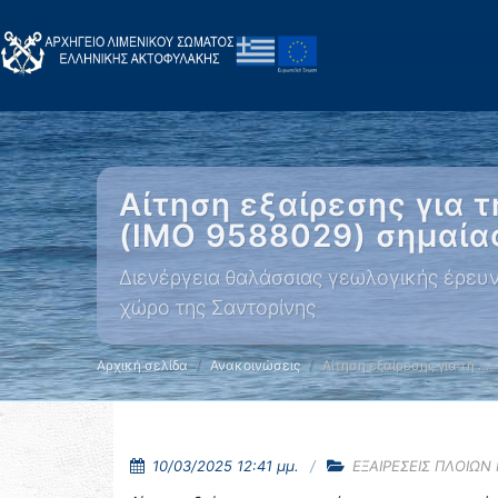
Αίτηση εξαίρεσης για 
(IMO 9588029) σημαία
Διενέργεια θαλάσσιας γεωλογικής έρευν
χώρο της Σαντορίνης
Αρχική σελίδα
Ανακοινώσεις
Αίτηση εξαίρεσης για τη …
10/03/2025 12:41 μμ.
ΕΞΑΙΡΕΣΕΙΣ ΠΛΟΙΩΝ