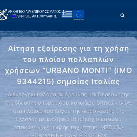
Αίτηση εξαίρεσης για τη χρήση
του πλοίου πολλαπλών
χρήσεων “URBANO MONTI” (IMO
9344215) σημαίας Ιταλίας
Διενέργεια θαλάσσιας έρευνας και διερεύνησης
της όδευσης υποβρυχίου καλωδίου οπτικών ινών,
στο πλαίσιο του έργου της διασύνδεσης της
Ελλάδας με κεντρικό υποβρύχιο καλώδιο
οπτικών ινών υψηλής ταχύτητας “MEDUSA
SUBMARINE CABLE SYSTEM