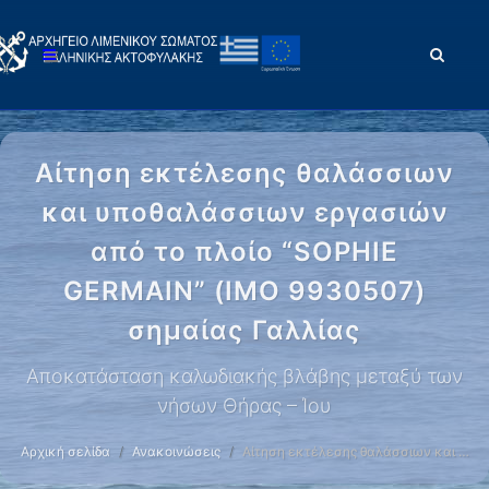
Αίτηση εκτέλεσης θαλάσσιων
και υποθαλάσσιων εργασιών
από το πλοίο “SOPHIE
GERMAIN” (IMO 9930507)
σημαίας Γαλλίας
Αποκατάσταση καλωδιακής βλάβης μεταξύ των
νήσων Θήρας – Ίου
Αρχική σελίδα
Ανακοινώσεις
Αίτηση εκτέλεσης θαλάσσιων και …