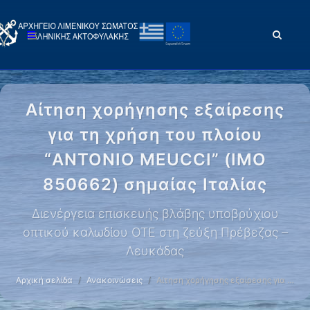
Αίτηση χορήγησης εξαίρεσης
για τη χρήση του πλοίου
“ANTONIO MEUCCI” (IMO
850662) σημαίας Ιταλίας
Διενέργεια επισκευής βλάβης υποβρύχιου
οπτικού καλωδίου ΟΤΕ στη ζεύξη Πρέβεζας –
Λευκάδας
Αρχική σελίδα
Ανακοινώσεις
Αίτηση χορήγησης εξαίρεσης για …