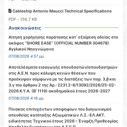
Cableship Antonio Meucci Technical Specifications
PDF
- 156,7 KB
Ανακοινώσεις
Αίτηση χορήγησης παράτασης κατ΄ εξαίρεση αδείας στο
σκάφος ‘’SHORE EASE’’ (OFFICIAL NUMBER 304678)
Αγγλικού Νηογνώμονα
07/08/2026 4:57 μμ.
Αποτελέσματα εισαγωγής σπουδαστών/σπουδαστριών
στις Α.Ε.Ν. προς κάλυψη κενών θέσεων που
προέκυψαν σύμφωνα με τις διατάξεις των παρ. 3.β και
3.γ του άρθρου 2 της Αρ.: 2231.2-6/13092/2026/25-02-
2026 Κ.Υ.Α. (Β’ 1119) ακαδημαϊκού έτους 2026-2027
07/08/2026 4:16 μμ.
Πίνακας επιτυχόντων υποψηφίων του διαγωνισμού
απευθείας κατάταξης Αξιωματικών Λ.Σ.-ΕΛ.ΑΚΤ.
ειδικότητας Τεχνικού έτους 2026 – Έναρξη Προθεσμίας
Υποβολής Ενστάσεων στο Α.Σ.Ε.Π.