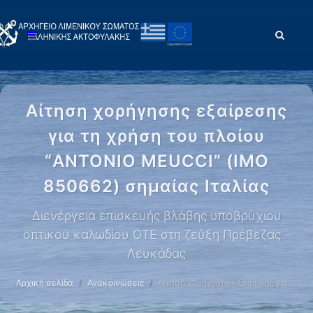
Αίτηση χορήγησης εξαίρεσης
για τη χρήση του πλοίου
“ANTONIO MEUCCI” (IMO
850662) σημαίας Ιταλίας
Διενέργεια επισκευής βλάβης υποβρύχιου
οπτικού καλωδίου ΟΤΕ στη ζεύξη Πρέβεζας –
Λευκάδας
Αρχική σελίδα
Ανακοινώσεις
Αίτηση χορήγησης εξαίρεσης για …