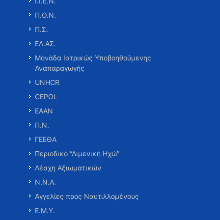
Ι.Ι.Ε.Ν.
Π.Ο.Ν.
Π.Σ.
ΕΛ.ΑΣ.
Μονάδα Ιατρικώς Υποβοηθούμενης
Αναπαραγωγής
UNHCR
CEPOL
ΕΑΑΝ
Π.Ν.
ΓΕΕΘΑ
Περιοδικό “Λιμενική Ηχώ”
Λέσχη Αξιωματικών
Ν.Ν.Α.
Αγγελίες προς Ναυτιλλομένους
Ε.Μ.Υ.