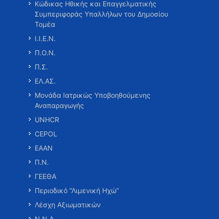
Κώδικας Ηθικής και Επαγγελματικής
Συμπεριφοράς Υπαλλήλων του Δημοσίου
Τομέα
Ι.Ι.Ε.Ν.
Π.Ο.Ν.
Π.Σ.
ΕΛ.ΑΣ.
Μονάδα Ιατρικώς Υποβοηθούμενης
Αναπαραγωγής
UNHCR
CEPOL
ΕΑΑΝ
Π.Ν.
ΓΕΕΘΑ
Περιοδικό “Λιμενική Ηχώ”
Λέσχη Αξιωματικών
Ν.Ν.Α.