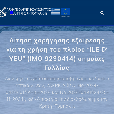
Αίτηση χορήγησης εξαίρεσης
για τη χρήση του πλοίου “ILE D’
YEU” (IMO 9230414) σημαίας
Γαλλίας
Διενέργεια εγκατάστασης υποβρυχίου καλωδίου
οπτικών ινών, 2AFRICA (Ρ.Δ. Νο 2024-
0428401/14-10-2024 και Νο 2024-0491824/25-
11-2024), ειδικότερα για την διακλάδωση με την
Κρήτη (Τυμπάκι).