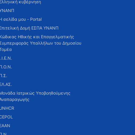
Ελληνική κυβέρνηση
ΥΝΑΝΠ
Η σελίδα μου - Portal
Επιτελική Δομή ΕΣΠΑ ΥΝΑΝΠ
Κώδικας Ηθικής και Επαγγελματικής
Συμπεριφοράς Υπαλλήλων του Δημοσίου
Τομέα
Ι.Ι.Ε.Ν.
Π.Ο.Ν.
Π.Σ.
ΕΛ.ΑΣ.
Μονάδα Ιατρικώς Υποβοηθούμενης
Αναπαραγωγής
UNHCR
CEPOL
ΕΑΑΝ
Π.Ν.