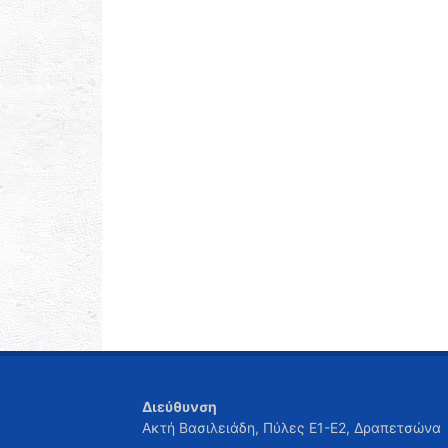
Διεύθυνση
Ακτή Βασιλειάδη, Πύλες Ε1-Ε2, Δραπετσώνα