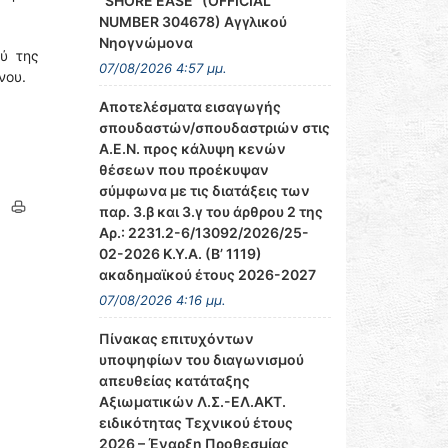
‘’SHORE EASE’’ (OFFICIAL
NUMBER 304678) Αγγλικού
Νηογνώμονα
ύ της
07/08/2026 4:57 μμ.
νου.
Αποτελέσματα εισαγωγής
σπουδαστών/σπουδαστριών στις
Α.Ε.Ν. προς κάλυψη κενών
θέσεων που προέκυψαν
σύμφωνα με τις διατάξεις των
παρ. 3.β και 3.γ του άρθρου 2 της
Αρ.: 2231.2-6/13092/2026/25-
02-2026 Κ.Υ.Α. (Β’ 1119)
ακαδημαϊκού έτους 2026-2027
07/08/2026 4:16 μμ.
Πίνακας επιτυχόντων
υποψηφίων του διαγωνισμού
απευθείας κατάταξης
Αξιωματικών Λ.Σ.-ΕΛ.ΑΚΤ.
ειδικότητας Τεχνικού έτους
2026 – Έναρξη Προθεσμίας