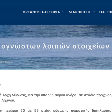
ΟΡΓΑΝΩΣΗ-ΙΣΤΟΡΙΑ
ΔΙΑΡΘΡΩΣΗ
ΓΙΑ ΤΟ
 αγνώστων λοιπών στοιχείων 
γνώστων …
Η
 Αρχή Μύρινας, για την ύπαρξη σορού άνδρα, σε στάδιο προχωρ
. Λήμνου.
ας περίπου 50 με 55 ετών, εύσωμης σωματικής διάπλασης,