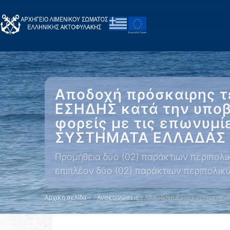
Αποδοχή πρόσκαιρης τ
ΕΣΗΔΗΣ κατά την υπο
φορείς με τις επωνυ
ΣΥΣΤΗΜΑΤΑ ΕΛΛΑΔΑΣ ΑΕ
Προμήθεια δύο (02) παράκτιων περιπολι
επιπλέον δύο (02) παράκτιων περιπολι
Αρχική σελίδα
Ανακοινώσεις
Αποδοχή πρόσκαιρης τεχνι