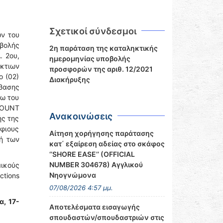
Σχετικοί σύνδεσμοι
ν του
οβολής
2η παράταση της καταληκτικής
. 2ου,
ημερομηνίας υποβολής
κτιων
προσφορών της αριθ. 12/2021
ο (02)
Διακήρυξης
βασης
σω του
MOUNT
Ανακοινώσεις
ς της
φιους
Αίτηση χορήγησης παράτασης
ή των
κατ΄ εξαίρεση αδείας στο σκάφος
‘’SHORE EASE’’ (OFFICIAL
NUMBER 304678) Αγγλικού
μικούς
Νηογνώμονα
tions
07/08/2026 4:57 μμ.
α, 17-
Αποτελέσματα εισαγωγής
σπουδαστών/σπουδαστριών στις