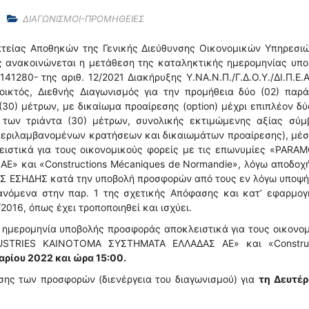
ΔΙΑΓΩΝΙΣΜΟΙ-ΠΡΟΜΗΘΕΙΕΣ
πτείας Αποθηκών της Γενικής Διεύθυνσης Οικονομικών Υπηρεσιώ
ής ανακοινώνεται η μετάθεση της καταληκτικής ημερομηνίας υπ
1280- της αριθ. 12/2021 Διακήρυξης Υ.ΝΑ.Ν.Π./Γ.Δ.Ο.Υ./ΔΙ.Π.Ε.Α
οικτός, Διεθνής Διαγωνισμός για την προμήθεια δύο (02) παρά
0) μέτρων, με δικαίωμα προαίρεσης (option) μέχρι επιπλέον δύ
των τριάντα (30) μέτρων, συνολικής εκτιμώμενης αξίας σύμ
περιλαμβανομένων κρατήσεων και δικαιωμάτων προαίρεσης), μέ
ιστικά για τους οικονομικούς φορείς με τις επωνυμίες «PARA
 και «Constructions Mécaniques de Normandie», λόγω αποδοχή
ΠΣ ΕΣΗΔΗΣ κατά την υποβολή προσφορών από τους εν λόγω υποψή
ανόμενα στην παρ. 1 της σχετικής Απόφασης και κατ’ εφαρμογ
2016, όπως έχει τροποποιηθεί και ισχύει.
 ημερομηνία υποβολής προσφοράς αποκλειστικά για τους οικονο
USTRIES ΚΑΙΝΟΤΟΜΑ ΣΥΣΤΗΜΑΤΑ ΕΛΛΑΔΑΣ ΑΕ» και «Construc
αρίου 2022 και ώρα 15:00.
σης των προσφορών (διενέργεια του διαγωνισμού) για
τη
Δευτέρ