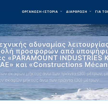
ΟΡΓΑΝΩΣΗ-ΙΣΤΟΡΙΑ
ΔΙΑΡΘΡΩΣΗ
ΓΙΑ ΤΟ
εχνικής αδυναμίας λειτουργία
βολή προσφορών από υποψήφιο
μίες «PARAMOUNT INDUSTRIES
» και «Constructions Mécan
κών σκαφών μήκους άνω των τριάντα (30) μέτρων, με 
κών σκαφών μήκους άνω των τριάντα (30) μέτρων
κής αδυναμίας …