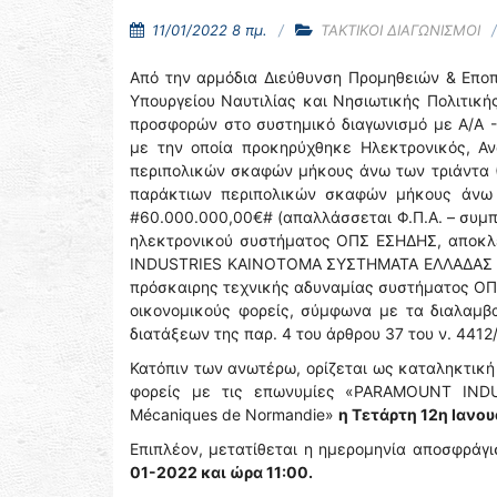
11/01/2022 8 πμ.
ΤΑΚΤΙΚΟΙ ΔΙΑΓΩΝΙΣΜΟΙ
Από την αρμόδια Διεύθυνση Προμηθειών & Επο
Υπουργείου Ναυτιλίας και Νησιωτικής Πολιτικ
προσφορών στο συστημικό διαγωνισμό με Α/Α -14
με την οποία προκηρύχθηκε Ηλεκτρονικός, Αν
περιπολικών σκαφών μήκους άνω των τριάντα (3
παράκτιων περιπολικών σκαφών μήκους άνω 
#60.000.000,00€# (απαλλάσσεται Φ.Π.Α. – συμ
ηλεκτρονικού συστήματος ΟΠΣ ΕΣΗΔΗΣ, αποκλε
INDUSTRIES ΚΑΙΝΟΤΟΜΑ ΣΥΣΤΗΜΑΤΑ ΕΛΛΑΔΑΣ ΑΕ»
πρόσκαιρης τεχνικής αδυναμίας συστήματος Ο
οικονομικούς φορείς, σύμφωνα με τα διαλαμβ
διατάξεων της παρ. 4 του άρθρου 37 του ν. 4412/
Κατόπιν των ανωτέρω, ορίζεται ως καταληκτική
φορείς με τις επωνυμίες «PARAMOUNT IND
Mécaniques de Normandie»
η Τετάρτη 12η Ιανου
Επιπλέον, μετατίθεται η ημερομηνία αποσφράγι
01-2022 και ώρα 11:00.