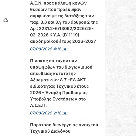
Α.Ε.Ν. προς κάλυψη κενών
θέσεων που προέκυψαν
σύμφωνα με τις διατάξεις των
παρ. 3.β και 3.γ του άρθρου 2 της
Αρ.: 2231.2-6/13092/2026/25-
02-2026 Κ.Υ.Α. (Β’ 1119)
ακαδημαϊκού έτους 2026-2027
07/08/2026 4:16 μμ.
Πίνακας επιτυχόντων
υποψηφίων του διαγωνισμού
απευθείας κατάταξης
Αξιωματικών Λ.Σ.-ΕΛ.ΑΚΤ.
ειδικότητας Τεχνικού έτους
2026 – Έναρξη Προθεσμίας
Υποβολής Ενστάσεων στο
Α.Σ.Ε.Π.
07/08/2026 2:18 μμ.
Παράταση διενέργειας ανοιχτού
Τεχνικού Διαλόγου