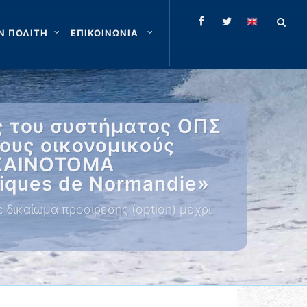
Ν ΠΟΛΙΤΗ
ΕΠΙΚΟΙΝΩΝΙΑ
ς του συστήματος ΟΠΣ
υς οικονομικούς
 ΚΑΙΝΟΤΟΜΑ
iques de Normandie»
δικαίωμα προαίρεσης (option) μέχρι