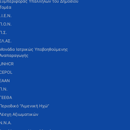
Συμπεριφοράς Υπαλλήλων του Δημοσίου
Τομέα
Ι.Ι.Ε.Ν.
Π.Ο.Ν.
Π.Σ.
ΕΛ.ΑΣ.
Μονάδα Ιατρικώς Υποβοηθούμενης
Αναπαραγωγής
UNHCR
CEPOL
ΕΑΑΝ
Π.Ν.
ΓΕΕΘΑ
Περιοδικό “Λιμενική Ηχώ”
Λέσχη Αξιωματικών
Ν.Ν.Α.