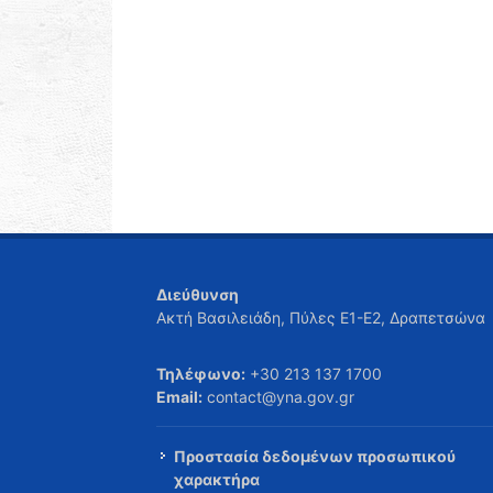
Διεύθυνση
Ακτή Βασιλειάδη, Πύλες Ε1-Ε2, Δραπετσώνα
Τηλέφωνο:
+30 213 137 1700
Email:
contact@yna.gov.gr
Προστασία δεδομένων προσωπικού
χαρακτήρα