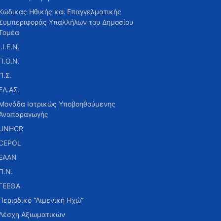
Κώδικας Ηθικής και Επαγγελματικής
Συμπεριφοράς Υπαλλήλων του Δημοσίου
Τομέα
Ι.Ι.Ε.Ν.
Π.Ο.Ν.
Π.Σ.
ΕΛ.ΑΣ.
Μονάδα Ιατρικώς Υποβοηθούμενης
Αναπαραγωγής
UNHCR
CEPOL
ΕΑΑΝ
Π.Ν.
ΓΕΕΘΑ
Περιοδικό “Λιμενική Ηχώ”
Λέσχη Αξιωματικών