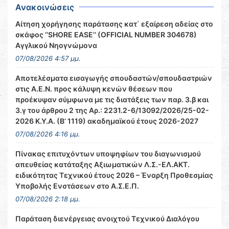
Ανακοινώσεις
Αίτηση χορήγησης παράτασης κατ΄ εξαίρεση αδείας στο
σκάφος ‘’SHORE EASE’’ (OFFICIAL NUMBER 304678)
Αγγλικού Νηογνώμονα
07/08/2026 4:57 μμ.
Αποτελέσματα εισαγωγής σπουδαστών/σπουδαστριών
στις Α.Ε.Ν. προς κάλυψη κενών θέσεων που
προέκυψαν σύμφωνα με τις διατάξεις των παρ. 3.β και
3.γ του άρθρου 2 της Αρ.: 2231.2-6/13092/2026/25-02-
2026 Κ.Υ.Α. (Β’ 1119) ακαδημαϊκού έτους 2026-2027
07/08/2026 4:16 μμ.
Πίνακας επιτυχόντων υποψηφίων του διαγωνισμού
απευθείας κατάταξης Αξιωματικών Λ.Σ.-ΕΛ.ΑΚΤ.
ειδικότητας Τεχνικού έτους 2026 – Έναρξη Προθεσμίας
Υποβολής Ενστάσεων στο Α.Σ.Ε.Π.
07/08/2026 2:18 μμ.
Παράταση διενέργειας ανοιχτού Τεχνικού Διαλόγου