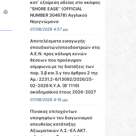
κατ΄ εξαίρεση αδείας στο σκάφος
‘’SHORE EASE’’ (OFFICIAL
NUMBER 304678) Αγγλικού
Νηογνώμονα
07/08/2026 4:57 μμ.
Αποτελέσματα εισαγωγής
σπουδαστών/σπουδαστριών στις
Α.Ε.Ν. προς κάλυψη κενών
θέσεων που προέκυψαν
σύμφωνα με τις διατάξεις των
παρ. 3.β και 3.γ του άρθρου 2 της
Αρ.: 2231.2-6/13092/2026/25-
02-2026 Κ.Υ.Α. (Β’ 1119)
ακαδημαϊκού έτους 2026-2027
07/08/2026 4:16 μμ.
Πίνακας επιτυχόντων
υποψηφίων του διαγωνισμού
απευθείας κατάταξης
Αξιωματικών Λ.Σ.-ΕΛ.ΑΚΤ.