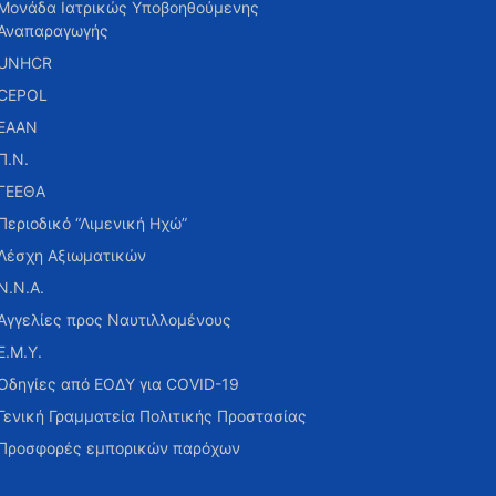
Μονάδα Ιατρικώς Υποβοηθούμενης
Αναπαραγωγής
UNHCR
CEPOL
ΕΑΑΝ
Π.Ν.
ΓΕΕΘΑ
Περιοδικό “Λιμενική Ηχώ”
Λέσχη Αξιωματικών
Ν.Ν.Α.
Αγγελίες προς Ναυτιλλομένους
Ε.Μ.Υ.
Οδηγίες από ΕΟΔΥ για COVID-19
Γενική Γραμματεία Πολιτικής Προστασίας
Προσφορές εμπορικών παρόχων