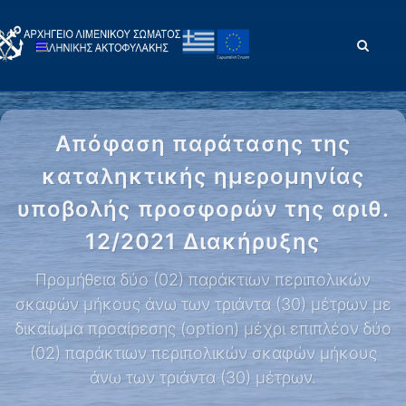
Απόφαση παράτασης της
καταληκτικής ημερομηνίας
υποβολής προσφορών της αριθ.
12/2021 Διακήρυξης
Προμήθεια δύο (02) παράκτιων περιπολικών
σκαφών μήκους άνω των τριάντα (30) μέτρων με
δικαίωμα προαίρεσης (option) μέχρι επιπλέον δύο
(02) παράκτιων περιπολικών σκαφών μήκους
άνω των τριάντα (30) μέτρων.