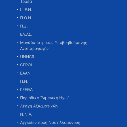
Τομέα
Ι.Ι.Ε.Ν.
Π.Ο.Ν.
Π.Σ.
ΕΛ.ΑΣ.
Μονάδα Ιατρικώς Υποβοηθούμενης
Αναπαραγωγής
UNHCR
CEPOL
ΕΑΑΝ
Π.Ν.
ΓΕΕΘΑ
Περιοδικό “Λιμενική Ηχώ”
Λέσχη Αξιωματικών
Ν.Ν.Α.
Αγγελίες προς Ναυτιλλομένους