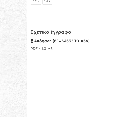
ΔΘΣ
ΣΑΣ
Σχετικά έγγραφα
Απόφαση (6ΓΨΛ4653ΠΩ-Χ6Λ)
PDF
- 1,3 MB