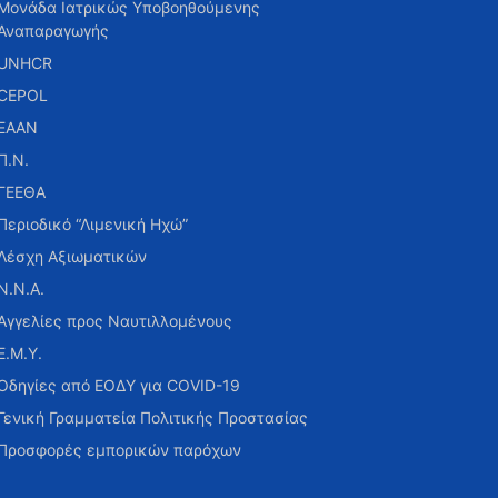
Μονάδα Ιατρικώς Υποβοηθούμενης
Αναπαραγωγής
UNHCR
CEPOL
ΕΑΑΝ
Π.Ν.
ΓΕΕΘΑ
Περιοδικό “Λιμενική Ηχώ”
Λέσχη Αξιωματικών
Ν.Ν.Α.
Αγγελίες προς Ναυτιλλομένους
Ε.Μ.Υ.
Οδηγίες από ΕΟΔΥ για COVID-19
Γενική Γραμματεία Πολιτικής Προστασίας
Προσφορές εμπορικών παρόχων