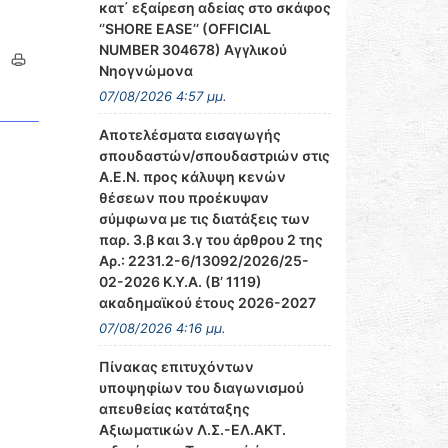
κατ΄ εξαίρεση αδείας στο σκάφος
‘’SHORE EASE’’ (OFFICIAL
NUMBER 304678) Αγγλικού
Νηογνώμονα
07/08/2026 4:57 μμ.
Αποτελέσματα εισαγωγής
σπουδαστών/σπουδαστριών στις
Α.Ε.Ν. προς κάλυψη κενών
θέσεων που προέκυψαν
σύμφωνα με τις διατάξεις των
παρ. 3.β και 3.γ του άρθρου 2 της
Αρ.: 2231.2-6/13092/2026/25-
02-2026 Κ.Υ.Α. (Β’ 1119)
ακαδημαϊκού έτους 2026-2027
07/08/2026 4:16 μμ.
Πίνακας επιτυχόντων
υποψηφίων του διαγωνισμού
απευθείας κατάταξης
Αξιωματικών Λ.Σ.-ΕΛ.ΑΚΤ.