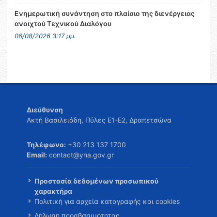
Ενημερωτική συνάντηση στο πλαίσιο της διενέργειας
ανοιχτού Τεχνικού Διαλόγου
06/08/2026 3:17 μμ.
Διεύθυνση
Ακτή Βασιλειάδη, Πύλες Ε1-Ε2, Δραπετσώνα
Τηλέφωνο:
+30 213 137 1700
Email:
contact@yna.gov.gr
Προστασία δεδομένων προσωπικού
χαρακτήρα
Πολιτική για αρχεία καταγραφής και cookies
Δήλωση προσβασιμότητας