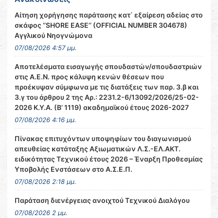
Αίτηση χορήγησης παράτασης κατ΄ εξαίρεση αδείας στο
σκάφος ‘’SHORE EASE’’ (OFFICIAL NUMBER 304678)
Αγγλικού Νηογνώμονα
07/08/2026 4:57 μμ.
Αποτελέσματα εισαγωγής σπουδαστών/σπουδαστριών
στις Α.Ε.Ν. προς κάλυψη κενών θέσεων που
προέκυψαν σύμφωνα με τις διατάξεις των παρ. 3.β και
3.γ του άρθρου 2 της Αρ.: 2231.2-6/13092/2026/25-02-
2026 Κ.Υ.Α. (Β’ 1119) ακαδημαϊκού έτους 2026-2027
07/08/2026 4:16 μμ.
Πίνακας επιτυχόντων υποψηφίων του διαγωνισμού
απευθείας κατάταξης Αξιωματικών Λ.Σ.-ΕΛ.ΑΚΤ.
ειδικότητας Τεχνικού έτους 2026 – Έναρξη Προθεσμίας
Υποβολής Ενστάσεων στο Α.Σ.Ε.Π.
07/08/2026 2:18 μμ.
Παράταση διενέργειας ανοιχτού Τεχνικού Διαλόγου
07/08/2026 2 μμ.