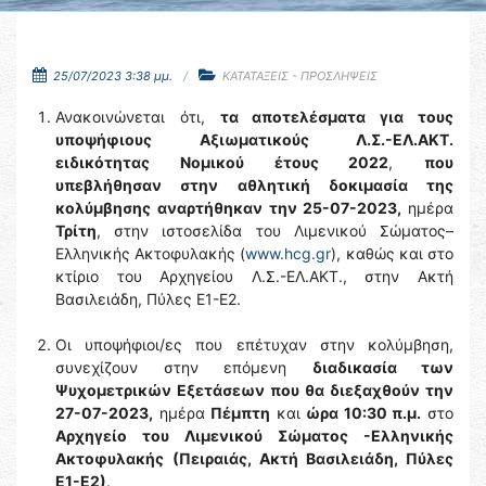
25/07/2023 3:38 μμ.
ΚΑΤΑΤΑΞΕΙΣ - ΠΡΟΣΛΗΨΕΙΣ
Ανακοινώνεται ότι,
τα αποτελέσματα για τους
υποψήφιους Αξιωματικούς Λ.Σ.-ΕΛ.ΑΚΤ.
ειδικότητας Νομικού έτους 2022
,
που
υπεβλήθησαν στην αθλητική δοκιμασία της
κολύμβησης
αναρτήθηκαν την 25-07-2023,
ημέρα
Τρίτη
, στην ιστοσελίδα του Λιμενικού Σώματος–
Ελληνικής Ακτοφυλακής (
www.hcg.gr
), καθώς και στο
κτίριο του Αρχηγείου Λ.Σ.-ΕΛ.ΑΚΤ., στην Ακτή
Βασιλειάδη, Πύλες Ε1-Ε2.
Οι υποψήφιοι/ες που επέτυχαν στην κολύμβηση,
συνεχίζουν στην επόμενη
διαδικασία των
Ψυχομετρικών Εξετάσεων που θα διεξαχθούν την
27-07-2023,
ημέρα
Πέμπτη
και
ώρα 10:30 π.μ.
στο
Αρχηγείο του Λιμενικού Σώματος -Ελληνικής
Ακτοφυλακής
(Πειραιάς, Ακτή Βασιλειάδη, Πύλες
Ε1-Ε2)
.