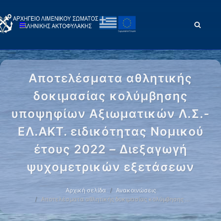
Αποτελέσματα αθλητικής
δοκιμασίας κολύμβησης
υποψηφίων Αξιωματικών Λ.Σ.-
ΕΛ.ΑΚΤ. ειδικότητας Νομικού
έτους 2022 – Διεξαγωγή
ψυχομετρικών εξετάσεων
Αρχική σελίδα
Ανακοινώσεις
Αποτελέσματα αθλητικής δοκιμασίας κολύμβησης …