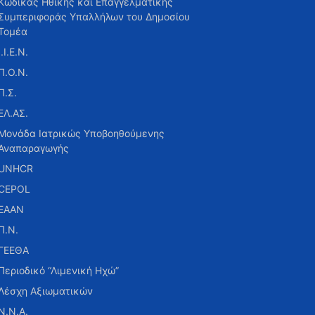
Κώδικας Ηθικής και Επαγγελματικής
Συμπεριφοράς Υπαλλήλων του Δημοσίου
Τομέα
Ι.Ι.Ε.Ν.
Π.Ο.Ν.
Π.Σ.
ΕΛ.ΑΣ.
Μονάδα Ιατρικώς Υποβοηθούμενης
Αναπαραγωγής
UNHCR
CEPOL
ΕΑΑΝ
Π.Ν.
ΓΕΕΘΑ
Περιοδικό “Λιμενική Ηχώ”
Λέσχη Αξιωματικών
Ν.Ν.Α.