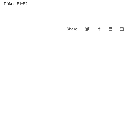
η, Πύλες Ε1-Ε2.
Share: