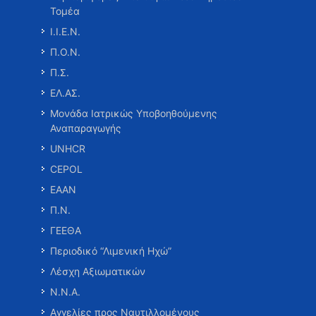
Τομέα
Ι.Ι.Ε.Ν.
Π.Ο.Ν.
Π.Σ.
ΕΛ.ΑΣ.
Μονάδα Ιατρικώς Υποβοηθούμενης
Αναπαραγωγής
UNHCR
CEPOL
ΕΑΑΝ
Π.Ν.
ΓΕΕΘΑ
Περιοδικό “Λιμενική Ηχώ”
Λέσχη Αξιωματικών
Ν.Ν.Α.
Αγγελίες προς Ναυτιλλομένους