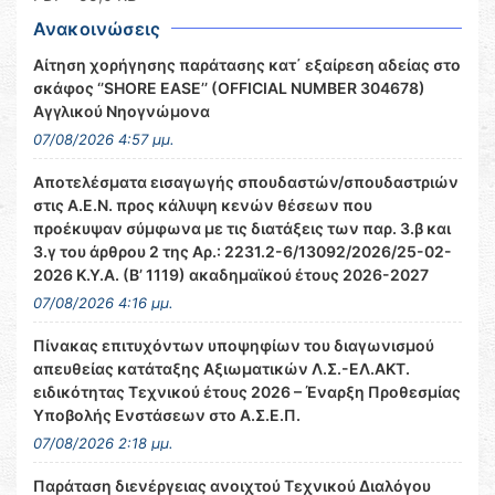
Ανακοινώσεις
Αίτηση χορήγησης παράτασης κατ΄ εξαίρεση αδείας στο
σκάφος ‘’SHORE EASE’’ (OFFICIAL NUMBER 304678)
Αγγλικού Νηογνώμονα
07/08/2026 4:57 μμ.
Αποτελέσματα εισαγωγής σπουδαστών/σπουδαστριών
στις Α.Ε.Ν. προς κάλυψη κενών θέσεων που
προέκυψαν σύμφωνα με τις διατάξεις των παρ. 3.β και
3.γ του άρθρου 2 της Αρ.: 2231.2-6/13092/2026/25-02-
2026 Κ.Υ.Α. (Β’ 1119) ακαδημαϊκού έτους 2026-2027
07/08/2026 4:16 μμ.
Πίνακας επιτυχόντων υποψηφίων του διαγωνισμού
απευθείας κατάταξης Αξιωματικών Λ.Σ.-ΕΛ.ΑΚΤ.
ειδικότητας Τεχνικού έτους 2026 – Έναρξη Προθεσμίας
Υποβολής Ενστάσεων στο Α.Σ.Ε.Π.
07/08/2026 2:18 μμ.
Παράταση διενέργειας ανοιχτού Τεχνικού Διαλόγου