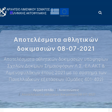
Αποτελέσματα αθλητικών
δοκιμασιών 08-07-2021
Αποτελέσματα αθλητικών δοκιμασιών υποψηφίων
Σχολών Δοκίμων Σημαιοφόρων Λ.Σ.-ΕΛ.ΑΚΤ &
Λιμενοφυλάκων έτους 2021 με το σύστημα των
Πανελλαδικών εξετάσεων (Ομάδες 401-402)
Αρχική σελίδα
Ανακοινώσεις
Αποτελέσματα αθλητικών δοκιμασιών 08-07-2021