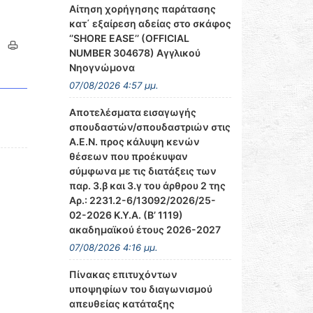
Αίτηση χορήγησης παράτασης
κατ΄ εξαίρεση αδείας στο σκάφος
‘’SHORE EASE’’ (OFFICIAL
NUMBER 304678) Αγγλικού
Νηογνώμονα
07/08/2026 4:57 μμ.
Αποτελέσματα εισαγωγής
σπουδαστών/σπουδαστριών στις
Α.Ε.Ν. προς κάλυψη κενών
θέσεων που προέκυψαν
σύμφωνα με τις διατάξεις των
παρ. 3.β και 3.γ του άρθρου 2 της
Αρ.: 2231.2-6/13092/2026/25-
02-2026 Κ.Υ.Α. (Β’ 1119)
ακαδημαϊκού έτους 2026-2027
07/08/2026 4:16 μμ.
Πίνακας επιτυχόντων
υποψηφίων του διαγωνισμού
απευθείας κατάταξης