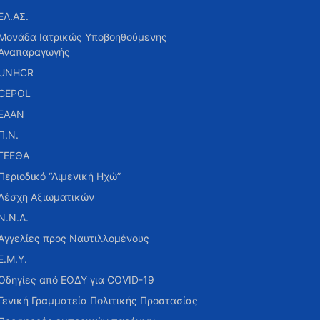
ΕΛ.ΑΣ.
Μονάδα Ιατρικώς Υποβοηθούμενης
Αναπαραγωγής
UNHCR
CEPOL
ΕΑΑΝ
Π.Ν.
ΓΕΕΘΑ
Περιοδικό “Λιμενική Ηχώ”
Λέσχη Αξιωματικών
Ν.Ν.Α.
Αγγελίες προς Ναυτιλλομένους
Ε.Μ.Υ.
Οδηγίες από ΕΟΔΥ για COVID-19
Γενική Γραμματεία Πολιτικής Προστασίας