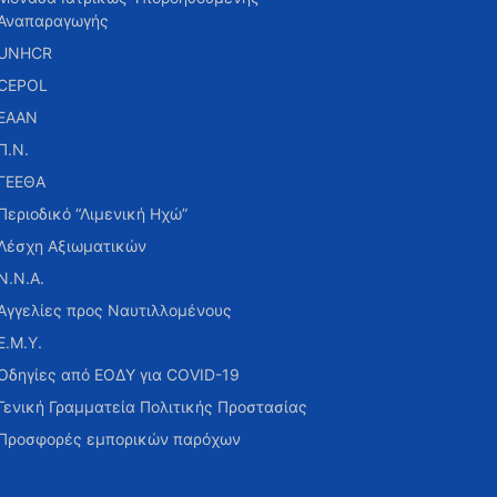
Αναπαραγωγής
UNHCR
CEPOL
ΕΑΑΝ
Π.Ν.
ΓΕΕΘΑ
Περιοδικό “Λιμενική Ηχώ”
Λέσχη Αξιωματικών
Ν.Ν.Α.
Αγγελίες προς Ναυτιλλομένους
Ε.Μ.Υ.
Οδηγίες από ΕΟΔΥ για COVID-19
Γενική Γραμματεία Πολιτικής Προστασίας
Προσφορές εμπορικών παρόχων