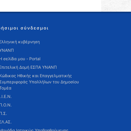
ρήσιμοι σύνδεσμοι
Ελληνική κυβέρνηση
ΥΝΑΝΠ
Η σελίδα μου - Portal
Επιτελική Δομή ΕΣΠΑ ΥΝΑΝΠ
Κώδικας Ηθικής και Επαγγελματικής
Συμπεριφοράς Υπαλλήλων του Δημοσίου
Τομέα
Ι.Ι.Ε.Ν.
Π.Ο.Ν.
Π.Σ.
ΕΛ.ΑΣ.
Μονάδα Ιατρικώς Υποβοηθούμενης