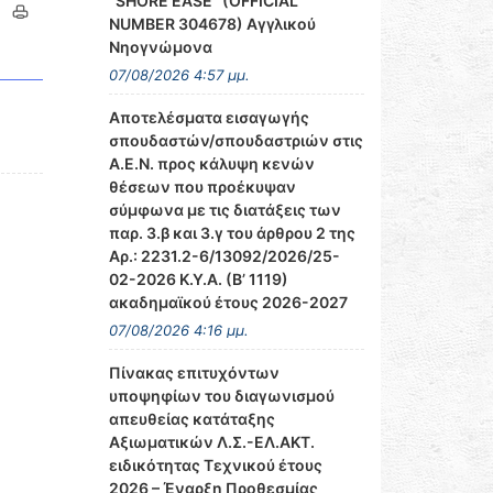
‘’SHORE EASE’’ (OFFICIAL
NUMBER 304678) Αγγλικού
Νηογνώμονα
07/08/2026 4:57 μμ.
Αποτελέσματα εισαγωγής
σπουδαστών/σπουδαστριών στις
Α.Ε.Ν. προς κάλυψη κενών
θέσεων που προέκυψαν
σύμφωνα με τις διατάξεις των
παρ. 3.β και 3.γ του άρθρου 2 της
Αρ.: 2231.2-6/13092/2026/25-
02-2026 Κ.Υ.Α. (Β’ 1119)
ακαδημαϊκού έτους 2026-2027
07/08/2026 4:16 μμ.
Πίνακας επιτυχόντων
υποψηφίων του διαγωνισμού
απευθείας κατάταξης
Αξιωματικών Λ.Σ.-ΕΛ.ΑΚΤ.
ειδικότητας Τεχνικού έτους
2026 – Έναρξη Προθεσμίας