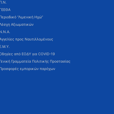
Π.Ν.
ΓΕΕΘΑ
Περιοδικό “Λιμενική Ηχώ”
Λέσχη Αξιωματικών
Ν.Ν.Α.
Αγγελίες προς Ναυτιλλομένους
Ε.Μ.Υ.
Οδηγίες από ΕΟΔΥ για COVID-19
Γενική Γραμματεία Πολιτικής Προστασίας
Προσφορές εμπορικών παρόχων