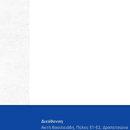
Διεύθυνση
Ακτή Βασιλειάδη, Πύλες Ε1-Ε2, Δραπετσώνα