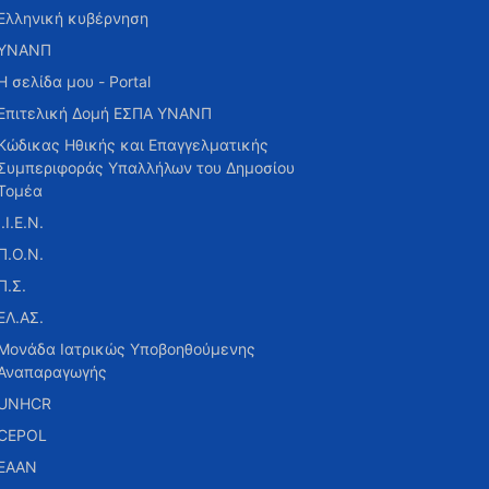
Ελληνική κυβέρνηση
ΥΝΑΝΠ
Η σελίδα μου - Portal
Επιτελική Δομή ΕΣΠΑ ΥΝΑΝΠ
Κώδικας Ηθικής και Επαγγελματικής
Συμπεριφοράς Υπαλλήλων του Δημοσίου
Τομέα
Ι.Ι.Ε.Ν.
Π.Ο.Ν.
Π.Σ.
ΕΛ.ΑΣ.
Μονάδα Ιατρικώς Υποβοηθούμενης
Αναπαραγωγής
UNHCR
CEPOL
ΕΑΑΝ