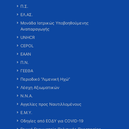
Π.Σ.
ΕΛ.ΑΣ.
Μονάδα Ιατρικώς Υποβοηθούμενης
Αναπαραγωγής
UNHCR
CEPOL
ΕΑΑΝ
Π.Ν.
ΓΕΕΘΑ
Περιοδικό “Λιμενική Ηχώ”
Λέσχη Αξιωματικών
Ν.Ν.Α.
Αγγελίες προς Ναυτιλλομένους
Ε.Μ.Υ.
Οδηγίες από ΕΟΔΥ για COVID-19