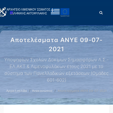
Αποτελέσματα ΑΝΥΕ 09-07-
2021
Yποψηφίων Σχολών Δοκίμων Σημαιοφόρων Λ.Σ.-
ΕΛ.ΑΚΤ & Λιμενοφυλάκων έτους 2021 με το
σύστημα των Πανελλαδικών εξετάσεων (Ομάδες
601-602)
Αρχική σελίδα
Ανακοινώσεις
Αποτελέσματα ΑΝΥΕ 09-07-2021