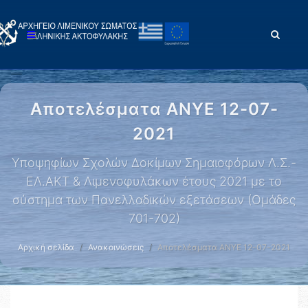
Αποτελέσματα ΑΝΥΕ 12-07-
2021
Yποψηφίων Σχολών Δοκίμων Σημαιοφόρων Λ.Σ.-
ΕΛ.ΑΚΤ & Λιμενοφυλάκων έτους 2021 με το
σύστημα των Πανελλαδικών εξετάσεων (Ομάδες
701-702)
Αρχική σελίδα
Ανακοινώσεις
Αποτελέσματα ΑΝΥΕ 12-07-2021