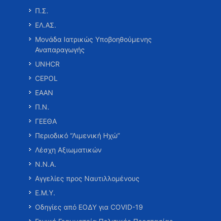
Π.Σ.
ΕΛ.ΑΣ.
Μονάδα Ιατρικώς Υποβοηθούμενης
Αναπαραγωγής
UNHCR
CEPOL
ΕΑΑΝ
Π.Ν.
ΓΕΕΘΑ
Περιοδικό “Λιμενική Ηχώ”
Λέσχη Αξιωματικών
Ν.Ν.Α.
Αγγελίες προς Ναυτιλλομένους
Ε.Μ.Υ.
Οδηγίες από ΕΟΔΥ για COVID-19