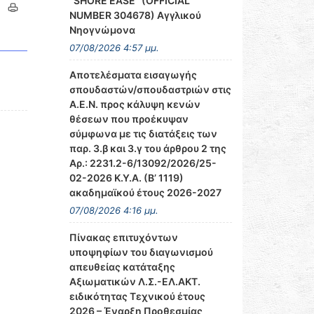
‘’SHORE EASE’’ (OFFICIAL
NUMBER 304678) Αγγλικού
Νηογνώμονα
07/08/2026 4:57 μμ.
Αποτελέσματα εισαγωγής
σπουδαστών/σπουδαστριών στις
Α.Ε.Ν. προς κάλυψη κενών
θέσεων που προέκυψαν
σύμφωνα με τις διατάξεις των
παρ. 3.β και 3.γ του άρθρου 2 της
Αρ.: 2231.2-6/13092/2026/25-
02-2026 Κ.Υ.Α. (Β’ 1119)
ακαδημαϊκού έτους 2026-2027
07/08/2026 4:16 μμ.
Πίνακας επιτυχόντων
υποψηφίων του διαγωνισμού
απευθείας κατάταξης
Αξιωματικών Λ.Σ.-ΕΛ.ΑΚΤ.
ειδικότητας Τεχνικού έτους
2026 – Έναρξη Προθεσμίας