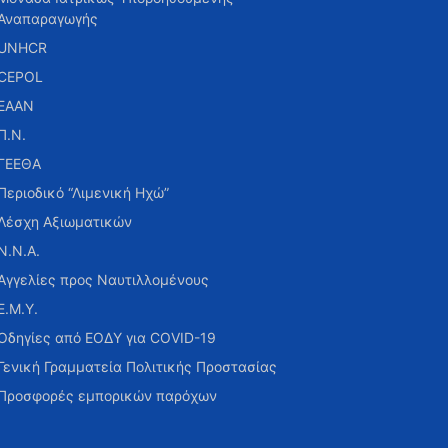
Αναπαραγωγής
UNHCR
CEPOL
ΕΑΑΝ
Π.Ν.
ΓΕΕΘΑ
Περιοδικό “Λιμενική Ηχώ”
Λέσχη Αξιωματικών
Ν.Ν.Α.
Αγγελίες προς Ναυτιλλομένους
Ε.Μ.Υ.
Οδηγίες από ΕΟΔΥ για COVID-19
Γενική Γραμματεία Πολιτικής Προστασίας
Προσφορές εμπορικών παρόχων