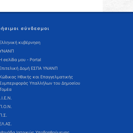
ρήσιμοι σύνδεσμοι
Ελληνική κυβέρνηση
ΥΝΑΝΠ
Η σελίδα μου - Portal
Επιτελική Δομή ΕΣΠΑ ΥΝΑΝΠ
Κώδικας Ηθικής και Επαγγελματικής
Συμπεριφοράς Υπαλλήλων του Δημοσίου
Τομέα
Ι.Ι.Ε.Ν.
Π.Ο.Ν.
Π.Σ.
ΕΛ.ΑΣ.
Μονάδα Ιατρικώς Υποβοηθούμενης