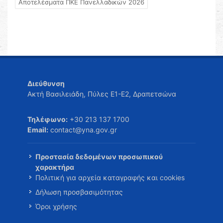
Αποτελέσματα ΠΚΕ Πανελλαδικών 2026
Διεύθυνση
Ακτή Βασιλειάδη, Πύλες Ε1-Ε2, Δραπετσώνα
Τηλέφωνο:
+30 213 137 1700
Email:
contact@yna.gov.gr
Προστασία δεδομένων προσωπικού
χαρακτήρα
Πολιτική για αρχεία καταγραφής και cookies
Δήλωση προσβασιμότητας
Όροι χρήσης