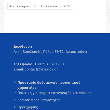
Αποτελέσματα ΠΚΕ Πανελλαδικών 2025
Διεύθυνση
Ακτή Βασιλειάδη, Πύλες Ε1-Ε2, Δραπετσώνα
Τηλέφωνο:
+30 213 137 1700
Email:
contact@yna.gov.gr
Προστασία δεδομένων προσωπικού
χαρακτήρα
Πολιτική για αρχεία καταγραφής και cookies
Δήλωση προσβασιμότητας
Όροι χρήσης