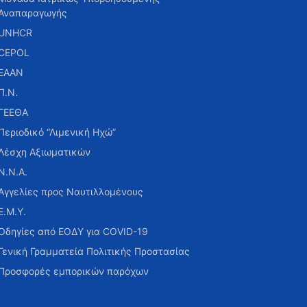
Αναπαραγωγής
UNHCR
CEPOL
ΕΑΑΝ
Π.Ν.
ΓΕΕΘΑ
Περιοδικό “Λιμενική Ηχώ”
Λέσχη Αξιωματικών
Ν.Ν.Α.
Αγγελίες προς Ναυτιλλομένους
Ε.Μ.Υ.
Οδηγίες από ΕΟΔΥ για COVID-19
Γενική Γραμματεία Πολιτικής Προστασίας
Προσφορές εμπορικών παρόχων