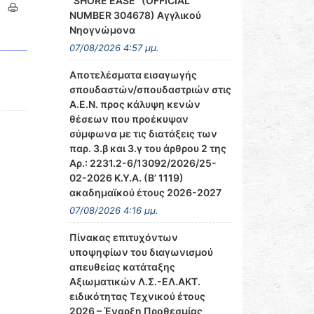
‘’SHORE EASE’’ (OFFICIAL
NUMBER 304678) Αγγλικού
Νηογνώμονα
07/08/2026 4:57 μμ.
Αποτελέσματα εισαγωγής
σπουδαστών/σπουδαστριών στις
Α.Ε.Ν. προς κάλυψη κενών
θέσεων που προέκυψαν
σύμφωνα με τις διατάξεις των
παρ. 3.β και 3.γ του άρθρου 2 της
Αρ.: 2231.2-6/13092/2026/25-
02-2026 Κ.Υ.Α. (Β’ 1119)
ακαδημαϊκού έτους 2026-2027
07/08/2026 4:16 μμ.
Πίνακας επιτυχόντων
υποψηφίων του διαγωνισμού
απευθείας κατάταξης
Αξιωματικών Λ.Σ.-ΕΛ.ΑΚΤ.
ειδικότητας Τεχνικού έτους
2026 – Έναρξη Προθεσμίας