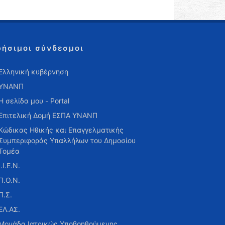
ρήσιμοι σύνδεσμοι
Ελληνική κυβέρνηση
ΥΝΑΝΠ
Η σελίδα μου - Portal
Επιτελική Δομή ΕΣΠΑ ΥΝΑΝΠ
Κώδικας Ηθικής και Επαγγελματικής
Συμπεριφοράς Υπαλλήλων του Δημοσίου
Τομέα
Ι.Ι.Ε.Ν.
Π.Ο.Ν.
Π.Σ.
ΕΛ.ΑΣ.
Μονάδα Ιατρικώς Υποβοηθούμενης