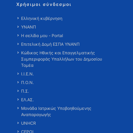
Χρήσιμοι σύνδεσμοι
Ελληνική κυβέρνηση
ΥΝΑΝΠ
Η σελίδα μου - Portal
Επιτελική Δομή ΕΣΠΑ ΥΝΑΝΠ
Κώδικας Ηθικής και Επαγγελματικής
Συμπεριφοράς Υπαλλήλων του Δημοσίου
Τομέα
Ι.Ι.Ε.Ν.
Π.Ο.Ν.
Π.Σ.
ΕΛ.ΑΣ.
Μονάδα Ιατρικώς Υποβοηθούμενης
Αναπαραγωγής
UNHCR
CEPOL