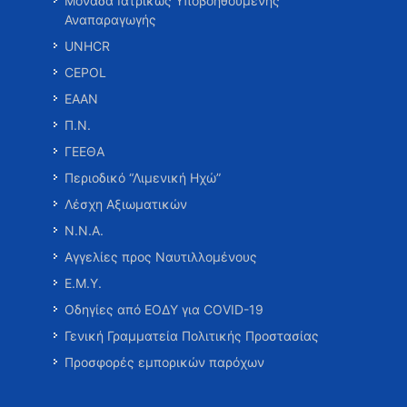
Μονάδα Ιατρικώς Υποβοηθούμενης
Αναπαραγωγής
UNHCR
CEPOL
ΕΑΑΝ
Π.Ν.
ΓΕΕΘΑ
Περιοδικό “Λιμενική Ηχώ”
Λέσχη Αξιωματικών
Ν.Ν.Α.
Αγγελίες προς Ναυτιλλομένους
Ε.Μ.Υ.
Οδηγίες από ΕΟΔΥ για COVID-19
Γενική Γραμματεία Πολιτικής Προστασίας
Προσφορές εμπορικών παρόχων