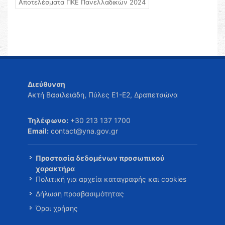
Αποτελέσματα ΠΚΕ Πανελλαδικών 2024
Διεύθυνση
Ακτή Βασιλειάδη, Πύλες Ε1-Ε2, Δραπετσώνα
Τηλέφωνο:
+30 213 137 1700
Email:
contact@yna.gov.gr
Προστασία δεδομένων προσωπικού
χαρακτήρα
Πολιτική για αρχεία καταγραφής και cookies
Δήλωση προσβασιμότητας
Όροι χρήσης