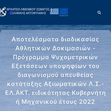
Αποτελέσματα διαδικασίας
Αθλητικών Δοκιμασιών -
Πρόγραμμα Ψυχομετρικών
Εξετάσεων υποψηφίων του
διαγωνισμού απευθείας
κατάταξης Αξιωματικών Λ.Σ.-
ΕΛ.ΑΚΤ. ειδικότητας Κυβερνήτη
ή Μηχανικού έτους 2022