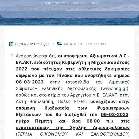
Αρχική σελίδα
Ανακοινώσεις
Αποτελέσματα διαδικασίας Αθλητικών Δοκιμασιών …
08/03/2023 2:26 μμ.
ΚΑΤΑΤΑΞΕΙΣ - ΠΡΟΣΛΗΨΕΙΣ
Ανακοινώνεται ότι,
οι υποψήφιοι
Αξιωματικοί Λ.Σ.-
ΕΛ.ΑΚΤ. ειδικότητας Κυβερνήτη ή Μηχανικού έτους
2022
που πέτυχαν στις αθλητικές δοκιμασίες
σύμφωνα με τον Πίνακα που αναρτήθηκε σήμερα
08-03-2023
στην ιστοσελίδα του Λιμενικού
Σώματος– Ελληνικής Ακτοφυλακής (
www.hcg.gr
),
καθώς και στο κτίριο του Αρχηγείου Λ.Σ.-ΕΛ.ΑΚΤ, στην
Ακτή Βασιλειάδη, Πύλες Ε1-Ε2,
συνεχίζουν στην
επόμενη
διαδικασία των Ψυχομετρικών
Εξετάσεων που θα διεξαχθεί την
09-03-2023,
ημέρα Πέμπτη και ώρα 08:00 π.μ. στις
εγκαταστάσεις της Σχολής Λιμενοφυλάκων
(
ΤΕΡΜΑ ΟΙΚΟΝΟΜΟΥ ΚΑΙ ΞΑΝΘΟΠΟΥΛΙΔΟΥ,