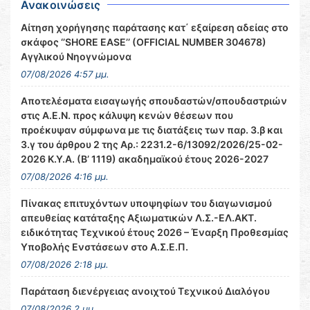
Ανακοινώσεις
Αίτηση χορήγησης παράτασης κατ΄ εξαίρεση αδείας στο
σκάφος ‘’SHORE EASE’’ (OFFICIAL NUMBER 304678)
Αγγλικού Νηογνώμονα
07/08/2026 4:57 μμ.
Αποτελέσματα εισαγωγής σπουδαστών/σπουδαστριών
στις Α.Ε.Ν. προς κάλυψη κενών θέσεων που
προέκυψαν σύμφωνα με τις διατάξεις των παρ. 3.β και
3.γ του άρθρου 2 της Αρ.: 2231.2-6/13092/2026/25-02-
2026 Κ.Υ.Α. (Β’ 1119) ακαδημαϊκού έτους 2026-2027
07/08/2026 4:16 μμ.
Πίνακας επιτυχόντων υποψηφίων του διαγωνισμού
απευθείας κατάταξης Αξιωματικών Λ.Σ.-ΕΛ.ΑΚΤ.
ειδικότητας Τεχνικού έτους 2026 – Έναρξη Προθεσμίας
Υποβολής Ενστάσεων στο Α.Σ.Ε.Π.
07/08/2026 2:18 μμ.
Παράταση διενέργειας ανοιχτού Τεχνικού Διαλόγου
07/08/2026 2 μμ.