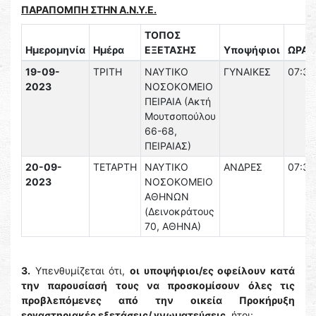
ΠΑΡΑΠΟΜΠΗ ΣΤΗΝ Α.Ν.Υ.Ε.
ΤΟΠΟΣ
Ημερομηνία
Ημέρα
ΕΞΕΤΑΣΗΣ
Υποψήφιοι
ΩΡΑ
19-09-
ΤΡΙΤΗ
ΝΑΥΤΙΚΟ
ΓΥΝΑΙΚΕΣ
07:30
2023
ΝΟΣΟΚΟΜΕΙΟ
ΠΕΙΡΑΙΑ (Ακτή
Μουτσοπούλου
66-68,
ΠΕΙΡΑΙΑΣ)
20-09-
ΤΕΤΑΡΤΗ
ΝΑΥΤΙΚΟ
ΑΝΔΡΕΣ
07:30
2023
ΝΟΣΟΚΟΜΕΙΟ
ΑΘΗΝΩΝ
(Δεινοκράτους
70, ΑΘΗΝΑ)
3.
Υπενθυμίζεται ότι,
οι υποψήφιοι/ες οφείλουν κατά
την παρουσίασή τους να προσκομίσουν όλες τις
προβλεπόμενες από την οικεία Προκήρυξη
εργαστηριακές εξετάσεις/ γνωματεύσεις,
ήτοι: