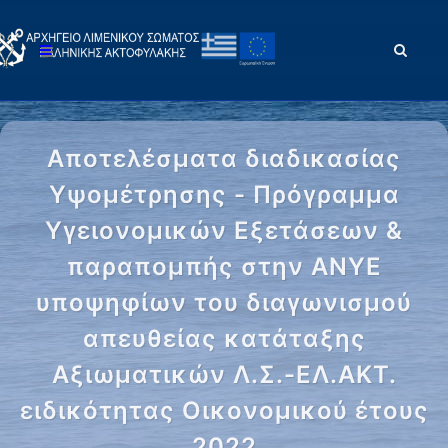
Αποτελέσματα διαδικασίας
Υψομέτρησης - Πρόγραμμα
Υγειονομικών Εξετάσεων &
παραπομπής στην ΑΝΥΕ
υποψηφίων του διαγωνισμού
απευθείας κατάταξης
Αξιωματικών Λ.Σ.-ΕΛ.ΑΚΤ.
ειδικότητας Οικονομικού έτους
2022