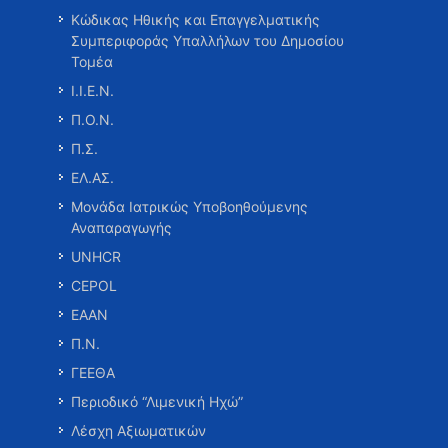
Κώδικας Ηθικής και Επαγγελματικής
Συμπεριφοράς Υπαλλήλων του Δημοσίου
Τομέα
Ι.Ι.Ε.Ν.
Π.Ο.Ν.
Π.Σ.
ΕΛ.ΑΣ.
Μονάδα Ιατρικώς Υποβοηθούμενης
Αναπαραγωγής
UNHCR
CEPOL
ΕΑΑΝ
Π.Ν.
ΓΕΕΘΑ
Περιοδικό “Λιμενική Ηχώ”
Λέσχη Αξιωματικών