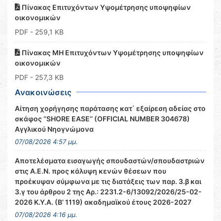
Πίνακας Επιτυχόντων Υψομέτρησης υποψηφίων
οικονομικών
PDF
- 259,1 KB
Πίνακας MH Επιτυχόντων Υψομέτρησης υποψηφίων
οικονομικών
PDF
- 257,3 KB
Ανακοινώσεις
Αίτηση χορήγησης παράτασης κατ΄ εξαίρεση αδείας στο
σκάφος ‘’SHORE EASE’’ (OFFICIAL NUMBER 304678)
Αγγλικού Νηογνώμονα
07/08/2026 4:57 μμ.
Αποτελέσματα εισαγωγής σπουδαστών/σπουδαστριών
στις Α.Ε.Ν. προς κάλυψη κενών θέσεων που
προέκυψαν σύμφωνα με τις διατάξεις των παρ. 3.β και
3.γ του άρθρου 2 της Αρ.: 2231.2-6/13092/2026/25-02-
2026 Κ.Υ.Α. (Β’ 1119) ακαδημαϊκού έτους 2026-2027
07/08/2026 4:16 μμ.