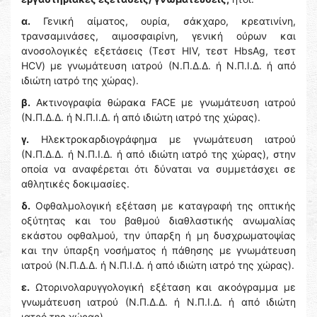
α.
Γενική αίματος, ουρία, σάκχαρο, κρεατινίνη,
τρανσαμινάσες, αιμοσφαιρίνη, γενική ούρων και
ανοσολογικές εξετάσεις (Τεστ HIV, τεστ HbsAg, τεστ
HCV) με γνωμάτευση ιατρού (Ν.Π.Δ.Δ. ή Ν.Π.Ι.Δ. ή από
ιδιώτη ιατρό της χώρας).
β.
Ακτινογραφία θώρακα FACE με γνωμάτευση ιατρού
(Ν.Π.Δ.Δ. ή Ν.Π.Ι.Δ. ή από ιδιώτη ιατρό της χώρας).
γ.
Ηλεκτροκαρδιογράφημα με γνωμάτευση ιατρού
(Ν.Π.Δ.Δ. ή Ν.Π.Ι.Δ. ή από ιδιώτη ιατρό της χώρας), στην
οποία να αναφέρεται ότι δύναται να συμμετάσχει σε
αθλητικές δοκιμασίες.
δ.
Οφθαλμολογική εξέταση με καταγραφή της οπτικής
οξύτητας και του βαθμού διαθλαστικής ανωμαλίας
εκάστου οφθαλμού, την ύπαρξη ή μη δυσχρωματοψίας
και την ύπαρξη νοσήματος ή πάθησης με γνωμάτευση
ιατρού (Ν.Π.Δ.Δ. ή Ν.Π.Ι.Δ. ή από ιδιώτη ιατρό της χώρας).
ε.
Ωτορινολαρυγγολογική εξέταση και ακοόγραμμα με
γνωμάτευση ιατρού (Ν.Π.Δ.Δ. ή Ν.Π.Ι.Δ. ή από ιδιώτη
ιατρό της χώρας).