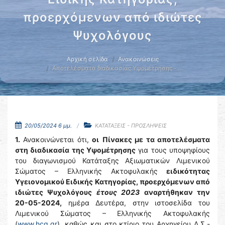
προερχόμενων από ιδιώτες
Ψυχολόγους
Αρχική σελίδα
Ανακοινώσεις
Αποτελέσματα διαδικασίας Υψομέτρησης - …
20/05/2024 6 μμ.
ΚΑΤΑΤΑΞΕΙΣ - ΠΡΟΣΛΗΨΕΙΣ
1.
Ανακοινώνεται ότι,
οι
Πίνακες με τα αποτελέσματα
στη διαδικασία της Υψομέτρησης
για τους υποψηφίους
του διαγωνισμού Κατάταξης Αξιωματικών Λιμενικού
Σώματος – Ελληνικής Ακτοφυλακής
ειδικότητας
Υγειονομικού Ειδικής Κατηγορίας, προερχόμενων από
ιδιώτες Ψυχολόγους
έτους 2023
αναρτήθηκαν την
20-05-2024,
ημέρα Δευτέρα, στην ιστοσελίδα του
Λιμενικού Σώματος – Ελληνικής Ακτοφυλακής
(
www.hcg.gr
), καθώς και στο κτίριο του Αρχηγείου Λ.Σ.-