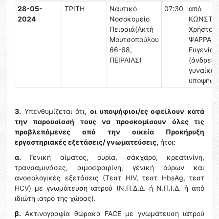
28-05-
ΤΡΙΤΗ
Ναυτικό
07:30
από
2024
Νοσοκομείο
ΚΩΝΣΤΑΝ
Πειραιά(Ακτή
Χρήστος 
Μουτσοπούλου
ΨΑΡΡΑΚ
66-68,
Ευγενία-
ΠΕΙΡΑΙΑΣ)
(άνδρες 
γυναίκες
υποψήφιο
3.
Υπενθυμίζεται ότι,
οι υποψήφιοι/ες οφείλουν κατά
την παρουσίασή τους να προσκομίσουν όλες τις
προβλεπόμενες από την οικεία Προκήρυξη
εργαστηριακές εξετάσεις/ γνωματεύσεις,
ήτοι:
α.
Γενική αίματος, ουρία, σάκχαρο, κρεατινίνη,
τρανσαμινάσες, αιμοσφαιρίνη, γενική ούρων και
ανοσολογικές εξετάσεις (Τεστ HIV, τεστ HbsAg, τεστ
HCV) με γνωμάτευση ιατρού (Ν.Π.Δ.Δ. ή Ν.Π.Ι.Δ. ή από
ιδιώτη ιατρό της χώρας).
β.
Ακτινογραφία θώρακα FACE με γνωμάτευση ιατρού