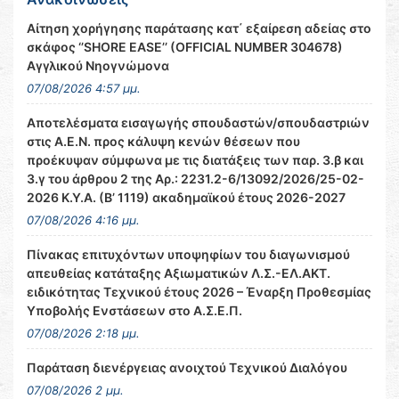
Αίτηση χορήγησης παράτασης κατ΄ εξαίρεση αδείας στο
σκάφος ‘’SHORE EASE’’ (OFFICIAL NUMBER 304678)
Αγγλικού Νηογνώμονα
07/08/2026 4:57 μμ.
Αποτελέσματα εισαγωγής σπουδαστών/σπουδαστριών
στις Α.Ε.Ν. προς κάλυψη κενών θέσεων που
προέκυψαν σύμφωνα με τις διατάξεις των παρ. 3.β και
3.γ του άρθρου 2 της Αρ.: 2231.2-6/13092/2026/25-02-
2026 Κ.Υ.Α. (Β’ 1119) ακαδημαϊκού έτους 2026-2027
07/08/2026 4:16 μμ.
Πίνακας επιτυχόντων υποψηφίων του διαγωνισμού
απευθείας κατάταξης Αξιωματικών Λ.Σ.-ΕΛ.ΑΚΤ.
ειδικότητας Τεχνικού έτους 2026 – Έναρξη Προθεσμίας
Υποβολής Ενστάσεων στο Α.Σ.Ε.Π.
07/08/2026 2:18 μμ.
Παράταση διενέργειας ανοιχτού Τεχνικού Διαλόγου
07/08/2026 2 μμ.