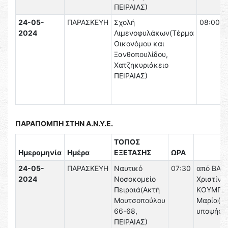
ΠΕΙΡΑΙΑΣ)
24-05-
ΠΑΡΑΣΚΕΥΗ
Σχολή
08:00
2024
Λιμενοφυλάκων(Τέρμα
Οικονόμου και
Ξανθοπουλίδου,
Χατζηκυριάκειο
ΠΕΙΡΑΙΑΣ)
ΠΑΡΑΠΟΜΠΗ ΣΤΗΝ Α.Ν.Υ.Ε.
ΤΟΠΟΣ
Ημερομηνία
Ημέρα
ΕΞΕΤΑΣΗΣ
ΩΡΑ
24-05-
ΠΑΡΑΣΚΕΥΗ
Ναυτικό
07:30
από ΒΑΣ
2024
Νοσοκομείο
Χριστίνα
Πειραιά(Ακτή
ΚΟΥΜΠΑ
Μουτσοπούλου
Μαρία(γυ
66-68,
υποψήφιο
ΠΕΙΡΑΙΑΣ)