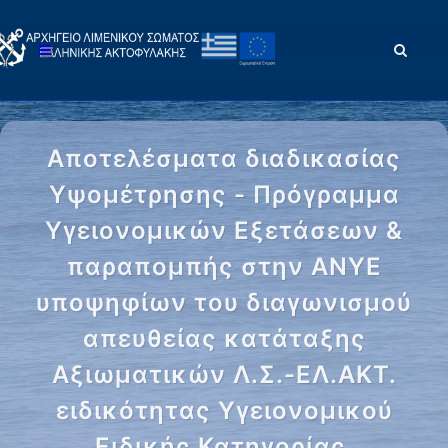
Αποτελέσματα διαδικασίας
Υψομέτρησης - Πρόγραμμα
Υγειονομικών Εξετάσεων &
παραπομπής στην ΑΝΥΕ
υποψηφίων του διαγωνισμού
απευθείας κατάταξης
Αξιωματικών Λ.Σ.-ΕΛ.ΑΚΤ.
ειδικότητας Υγειονομικού
Ειδικής Κατηγορίας,