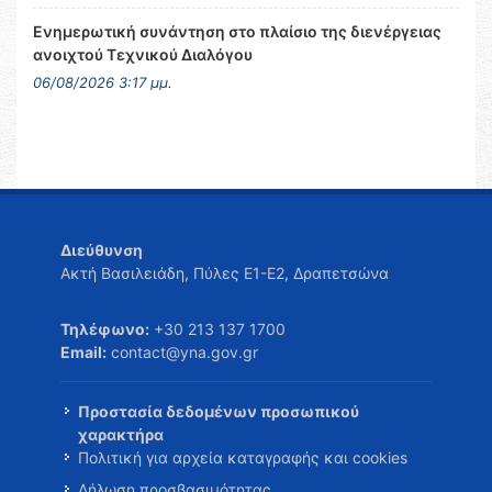
Ενημερωτική συνάντηση στο πλαίσιο της διενέργειας
ανοιχτού Τεχνικού Διαλόγου
06/08/2026 3:17 μμ.
Διεύθυνση
Ακτή Βασιλειάδη, Πύλες Ε1-Ε2, Δραπετσώνα
Τηλέφωνο:
+30 213 137 1700
Email:
contact@yna.gov.gr
Προστασία δεδομένων προσωπικού
χαρακτήρα
Πολιτική για αρχεία καταγραφής και cookies
Δήλωση προσβασιμότητας