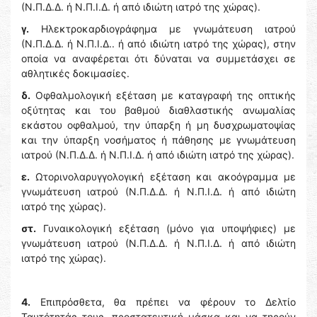
(Ν.Π.Δ.Δ. ή Ν.Π.Ι.Δ. ή από ιδιώτη ιατρό της χώρας).
γ.
Ηλεκτροκαρδιογράφημα με γνωμάτευση ιατρού
(Ν.Π.Δ.Δ. ή Ν.Π.Ι.Δ.. ή από ιδιώτη ιατρό της χώρας), στην
οποία να αναφέρεται ότι δύναται να συμμετάσχει σε
αθλητικές δοκιμασίες.
δ.
Οφθαλμολογική εξέταση με καταγραφή της οπτικής
οξύτητας και του βαθμού διαθλαστικής ανωμαλίας
εκάστου οφθαλμού, την ύπαρξη ή μη δυσχρωματοψίας
και την ύπαρξη νοσήματος ή πάθησης με γνωμάτευση
ιατρού (Ν.Π.Δ.Δ. ή Ν.Π.Ι.Δ. ή από ιδιώτη ιατρό της χώρας).
ε.
Ωτορινολαρυγγολογική εξέταση και ακοόγραμμα με
γνωμάτευση ιατρού (Ν.Π.Δ.Δ. ή Ν.Π.Ι.Δ. ή από ιδιώτη
ιατρό της χώρας).
στ.
Γυναικολογική εξέταση (μόνο για υποψήφιες) με
γνωμάτευση ιατρού (Ν.Π.Δ.Δ. ή Ν.Π.Ι.Δ. ή από ιδιώτη
ιατρό της χώρας).
4.
Επιπρόσθετα, θα πρέπει να φέρουν το Δελτίο
Ταυτότητάς τους, προστατευτική μάσκα και να τηρούν