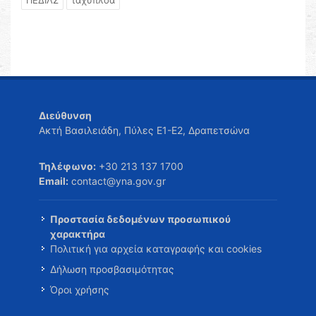
ΠΕΔΙΛΣ
ταχύπλοα
Διεύθυνση
Ακτή Βασιλειάδη, Πύλες Ε1-Ε2, Δραπετσώνα
Τηλέφωνο:
+30 213 137 1700
Email:
contact@yna.gov.gr
Προστασία δεδομένων προσωπικού
χαρακτήρα
Πολιτική για αρχεία καταγραφής και cookies
Δήλωση προσβασιμότητας
Όροι χρήσης