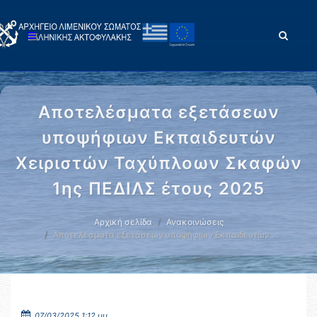
Αποτελέσματα εξετάσεων
υποψήφιων Εκπαιδευτών
Χειριστών Ταχύπλοων Σκαφών
1ης ΠΕΔΙΛΣ έτους 2025
Αρχική σελίδα
Ανακοινώσεις
Αποτελέσματα εξετάσεων υποψήφιων Εκπαιδευτών …
07/03/2025 1:12 μμ.