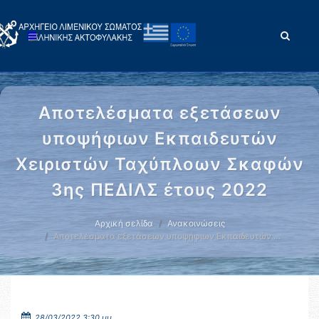
Αποτελέσματα εξετάσεων
υποψήφιων Εκπαιδευτών
Χειριστών Ταχύπλοων Σκαφών
3ης ΠΕΔΙΛΣ έτους 2022
Αρχική σελίδα
Ανακοινώσεις
Αποτελέσματα εξετάσεων υποψήφιων Εκπαιδευτών …
28/03/2022 3:30 μμ.