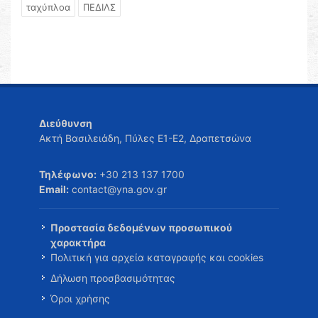
ταχύπλοα
ΠΕΔΙΛΣ
Διεύθυνση
Ακτή Βασιλειάδη, Πύλες Ε1-Ε2, Δραπετσώνα
Τηλέφωνο:
+30 213 137 1700
Email:
contact@yna.gov.gr
Προστασία δεδομένων προσωπικού
χαρακτήρα
Πολιτική για αρχεία καταγραφής και cookies
Δήλωση προσβασιμότητας
Όροι χρήσης