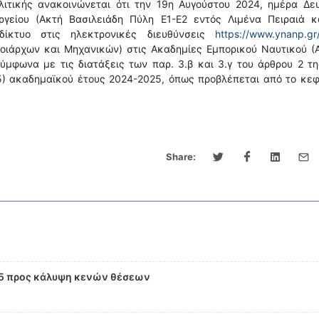
λιτικής ανακοινώνεται ότι την 19η Αυγούστου 2024, ημέρα Δευ
γείου (Ακτή Βασιλειάδη Πύλη Ε1-Ε2 εντός Λιμένα Πειραιά κα
ίκτυο στις ηλεκτρονικές διευθύνσεις
https://www.ynanp.gr
λοιάρχων και Μηχανικών) στις Ακαδημίες Εμπορικού Ναυτικού (Α
φωνα με τις διατάξεις των παρ. 3.β και 3.γ του άρθρου 2 της
05) ακαδημαϊκού έτους 2024-2025, όπως προβλέπεται από το κε
Share:
5 προς κάλυψη κενών θέσεων