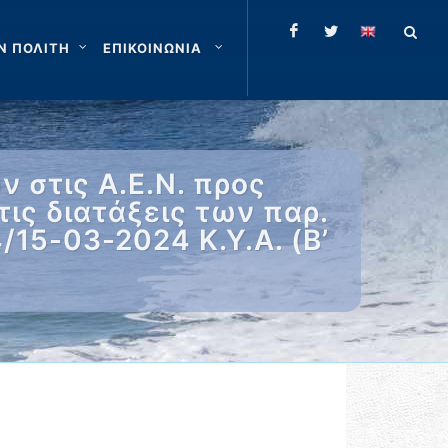
Ν ΠΟΛΙΤΗ
ΕΠΙΚΟΙΝΩΝΙΑ
στις Α.Ε.Ν. προς
ς διατάξεις των παρ.
4/15-03-2024 Κ.Υ.Α. (Β’