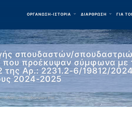
ΟΡΓΑΝΩΣΗ-ΙΣΤΟΡΙΑ
ΔΙΑΡΘΡΩΣΗ
ΓΙΑ ΤΟ
ής σπουδαστών/σπουδαστριών 
που προέκυψαν σύμφωνα με τι
 2 της Αρ.: 2231.2-6/19812/202
ους 2024-2025
σπουδαστών/σπουδαστριών στις …