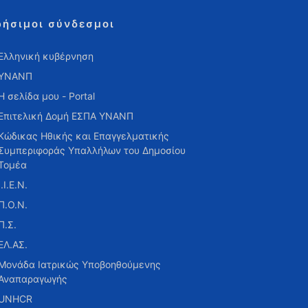
ρήσιμοι σύνδεσμοι
Ελληνική κυβέρνηση
ΥΝΑΝΠ
Η σελίδα μου - Portal
Επιτελική Δομή ΕΣΠΑ ΥΝΑΝΠ
Κώδικας Ηθικής και Επαγγελματικής
Συμπεριφοράς Υπαλλήλων του Δημοσίου
Τομέα
Ι.Ι.Ε.Ν.
Π.Ο.Ν.
Π.Σ.
ΕΛ.ΑΣ.
Μονάδα Ιατρικώς Υποβοηθούμενης
Αναπαραγωγής
UNHCR