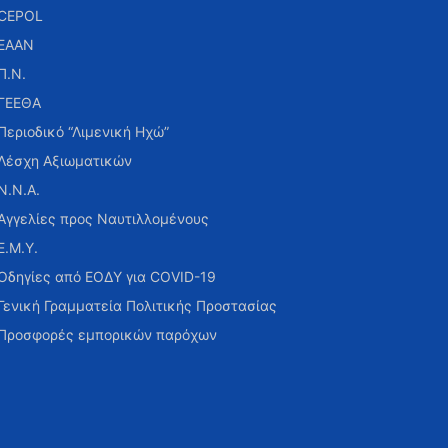
CEPOL
ΕΑΑΝ
Π.Ν.
ΓΕΕΘΑ
Περιοδικό “Λιμενική Ηχώ”
Λέσχη Αξιωματικών
Ν.Ν.Α.
Αγγελίες προς Ναυτιλλομένους
Ε.Μ.Υ.
Οδηγίες από ΕΟΔΥ για COVID-19
Γενική Γραμματεία Πολιτικής Προστασίας
Προσφορές εμπορικών παρόχων