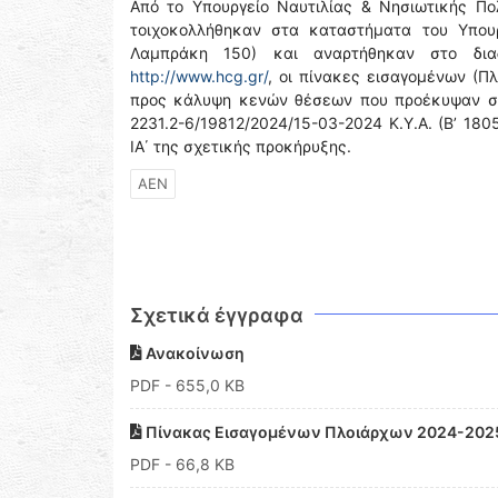
Από το Υπουργείο Ναυτιλίας & Νησιωτικής Πο
τοιχοκολλήθηκαν στα καταστήματα του Υπουρ
Λαμπράκη 150) και αναρτήθηκαν στο διαδ
http://www.hcg.gr/
, οι πίνακες εισαγομένων (Π
προς κάλυψη κενών θέσεων που προέκυψαν σύμ
2231.2-6/19812/2024/15-03-2024 Κ.Υ.Α. (Β’ 18
ΙΑ΄ της σχετικής προκήρυξης.
ΑΕΝ
Σχετικά έγγραφα
Ανακοίνωση
PDF
- 655,0 KB
Πίνακας Εισαγομένων Πλοιάρχων 2024-202
PDF
- 66,8 KB