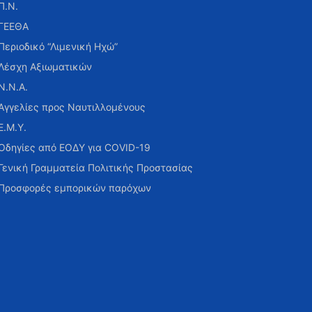
Π.Ν.
ΓΕΕΘΑ
Περιοδικό “Λιμενική Ηχώ”
Λέσχη Αξιωματικών
Ν.Ν.Α.
Αγγελίες προς Ναυτιλλομένους
Ε.Μ.Υ.
Οδηγίες από ΕΟΔΥ για COVID-19
Γενική Γραμματεία Πολιτικής Προστασίας
Προσφορές εμπορικών παρόχων