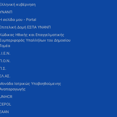
Ελληνική κυβέρνηση
ΥΝΑΝΠ
Η σελίδα μου - Portal
Επιτελική Δομή ΕΣΠΑ ΥΝΑΝΠ
Κώδικας Ηθικής και Επαγγελματικής
Συμπεριφοράς Υπαλλήλων του Δημοσίου
Τομέα
Ι.Ι.Ε.Ν.
Π.Ο.Ν.
Π.Σ.
ΕΛ.ΑΣ.
Μονάδα Ιατρικώς Υποβοηθούμενης
Αναπαραγωγής
UNHCR
CEPOL
ΕΑΑΝ