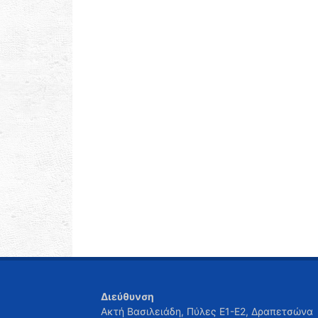
Διεύθυνση
Ακτή Βασιλειάδη, Πύλες Ε1-Ε2, Δραπετσώνα