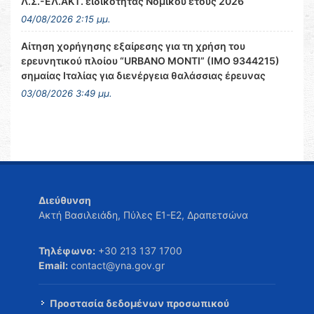
Λ.Σ.-ΕΛ.ΑΚΤ. ειδικότητας Νομικού έτους 2026
04/08/2026 2:15 μμ.
Αίτηση χορήγησης εξαίρεσης για τη χρήση του
ερευνητικού πλοίου “URBANO MONTI” (IMO 9344215)
σημαίας Ιταλίας για διενέργεια θαλάσσιας έρευνας
03/08/2026 3:49 μμ.
Διεύθυνση
Ακτή Βασιλειάδη, Πύλες Ε1-Ε2, Δραπετσώνα
Τηλέφωνο:
+30 213 137 1700
Email:
contact@yna.gov.gr
Προστασία δεδομένων προσωπικού