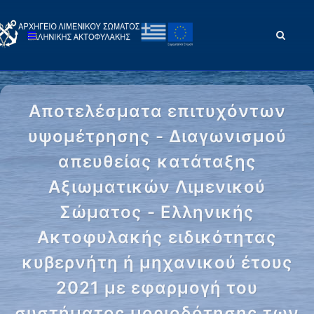
Αποτελέσματα επιτυχόντων
υψομέτρησης - Διαγωνισμού
απευθείας κατάταξης
Αξιωματικών Λιμενικού
Σώματος - Ελληνικής
Ακτοφυλακής ειδικότητας
κυβερνήτη ή μηχανικού έτους
2021 με εφαρμογή του
συστήματος μοριοδότησης των