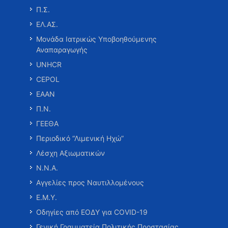
Π.Σ.
ΕΛ.ΑΣ.
Μονάδα Ιατρικώς Υποβοηθούμενης
Αναπαραγωγής
UNHCR
CEPOL
ΕΑΑΝ
Π.Ν.
ΓΕΕΘΑ
Περιοδικό “Λιμενική Ηχώ”
Λέσχη Αξιωματικών
Ν.Ν.Α.
Αγγελίες προς Ναυτιλλομένους
Ε.Μ.Υ.
Οδηγίες από ΕΟΔΥ για COVID-19
Γενική Γραμματεία Πολιτικής Προστασίας