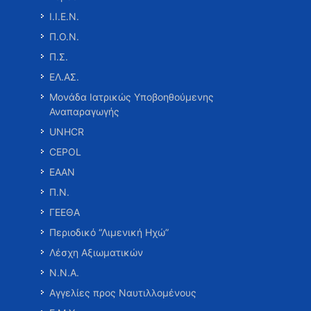
Ι.Ι.Ε.Ν.
Π.Ο.Ν.
Π.Σ.
ΕΛ.ΑΣ.
Μονάδα Ιατρικώς Υποβοηθούμενης
Αναπαραγωγής
UNHCR
CEPOL
ΕΑΑΝ
Π.Ν.
ΓΕΕΘΑ
Περιοδικό “Λιμενική Ηχώ”
Λέσχη Αξιωματικών
Ν.Ν.Α.
Αγγελίες προς Ναυτιλλομένους