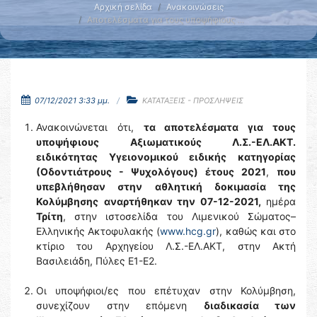
Αρχική σελίδα
Ανακοινώσεις
Αποτελέσματα για τους υποψήφιους …
07/12/2021 3:33 μμ.
ΚΑΤΑΤΑΞΕΙΣ - ΠΡΟΣΛΗΨΕΙΣ
Ανακοινώνεται ότι,
τα αποτελέσματα για τους
υποψήφιους Αξιωματικούς Λ.Σ.-ΕΛ.ΑΚΤ.
ειδικότητας Υγειονομικού ειδικής κατηγορίας
(Οδοντιάτρους - Ψυχολόγους) έτους 2021
,
που
υπεβλήθησαν στην αθλητική δοκιμασία της
Κολύμβησης
αναρτήθηκαν την 07-12-2021,
ημέρα
Τρίτη
, στην ιστοσελίδα του Λιμενικού Σώματος–
Ελληνικής Ακτοφυλακής (
www.hcg.gr
), καθώς και στο
κτίριο του Αρχηγείου Λ.Σ.-ΕΛ.ΑΚΤ, στην Ακτή
Βασιλειάδη, Πύλες Ε1-Ε2.
Οι υποψήφιοι/ες που επέτυχαν στην Κολύμβηση,
συνεχίζουν στην επόμενη
διαδικασία των