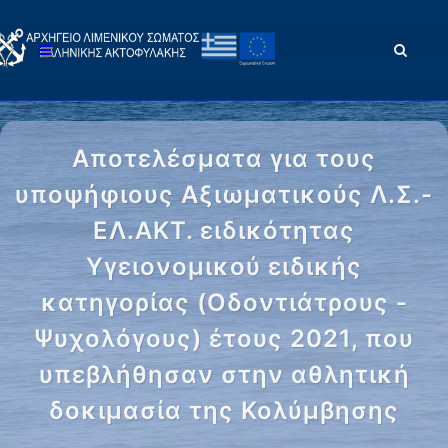
Αποτελέσματα για τους
υποψήφιους Αξιωματικούς Λ.Σ.-
ΕΛ.ΑΚΤ. ειδικότητας
Υγειονομικού ειδικής
κατηγορίας (Οδοντιάτρους -
Ψυχολόγους) έτους 2021, που
υπεβλήθησαν στην αθλητική
δοκιμασία της Κολύμβησης