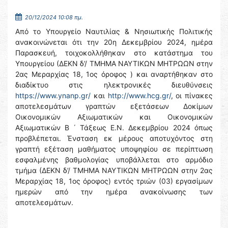
20/12/2024 10:08 πμ.
Από το Υπουργείο Ναυτιλίας & Νησιωτικής Πολιτικής
ανακοινώνεται ότι την 20η Δεκεμβρίου 2024, ημέρα
Παρασκευή, τοιχοκολλήθηκαν στο κατάστημα του
Υπουργείου (ΔΕΚΝ δ’/ ΤΜΗΜΑ ΝΑΥΤΙΚΩΝ ΜΗΤΡΩΩΝ στην
2ας Μεραρχίας 18, 1ος όροφος ) και αναρτήθηκαν στο
διαδίκτυο στις ηλεκτρονικές διευθύνσεις
https://www.ynanp.gr/
και
http://www.hcg.gr/
, οι πίνακες
αποτελεσμάτων γραπτών εξετάσεων Δοκίμων
Οικονομικών Αξιωματικών και Οικονομικών
Αξιωματικών Β ΄ Τάξεως Ε.Ν. Δεκεμβρίου 2024 όπως
προβλέπεται. Ένσταση εκ μέρους αποτυχόντος στη
γραπτή εξέταση μαθήματος υποψηφίου σε περίπτωση
εσφαλμένης βαθμολογίας υποβάλλεται στο αρμόδιο
τμήμα (ΔΕΚΝ δ’/ ΤΜΗΜΑ ΝΑΥΤΙΚΩΝ ΜΗΤΡΩΩΝ στην 2ας
Μεραρχίας 18, 1ος όροφος) εντός τριών (03) εργασίμων
ημερών από την ημέρα ανακοίνωσης των
αποτελεσμάτων.