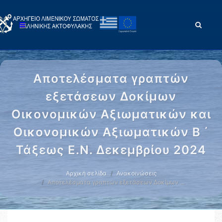
Αποτελέσματα γραπτών
εξετάσεων Δοκίμων
Οικονομικών Αξιωματικών και
Οικονομικών Αξιωματικών Β ΄
Τάξεως Ε.Ν. Δεκεμβρίου 2024
Αρχική σελίδα
Ανακοινώσεις
Αποτελέσματα γραπτών εξετάσεων Δοκίμων …