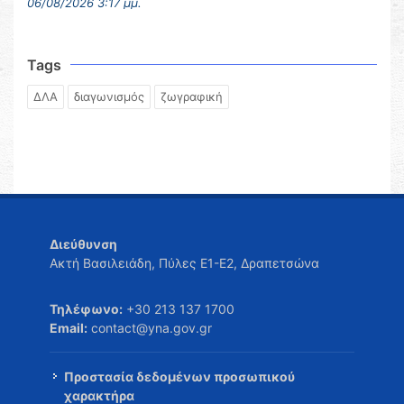
06/08/2026 3:17 μμ.
Tags
ΔΛΑ
διαγωνισμός
ζωγραφική
Διεύθυνση
Ακτή Βασιλειάδη, Πύλες Ε1-Ε2, Δραπετσώνα
Τηλέφωνο:
+30 213 137 1700
Email:
contact@yna.gov.gr
Προστασία δεδομένων προσωπικού
χαρακτήρα