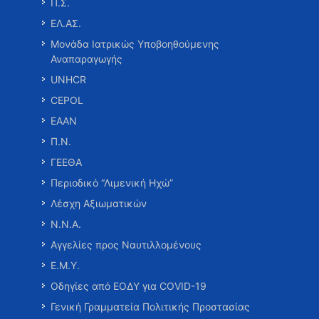
Π.Σ.
ΕΛ.ΑΣ.
Μονάδα Ιατρικώς Υποβοηθούμενης
Αναπαραγωγής
UNHCR
CEPOL
ΕΑΑΝ
Π.Ν.
ΓΕΕΘΑ
Περιοδικό “Λιμενική Ηχώ”
Λέσχη Αξιωματικών
Ν.Ν.Α.
Αγγελίες προς Ναυτιλλομένους
Ε.Μ.Υ.
Οδηγίες από ΕΟΔΥ για COVID-19
Γενική Γραμματεία Πολιτικής Προστασίας