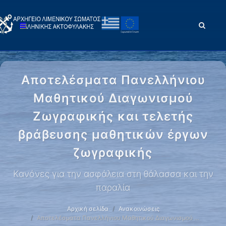
Αποτελέσματα Πανελλήνιου
Μαθητικού Διαγωνισμού
Ζωγραφικής και τελετής
βράβευσης μαθητικών έργων
ζωγραφικής
Κανόνες για την ασφάλεια στη θάλασσα και την
παραλία
Αρχική σελίδα
Ανακοινώσεις
Αποτελέσματα Πανελλήνιου Μαθητικού Διαγωνισμού …