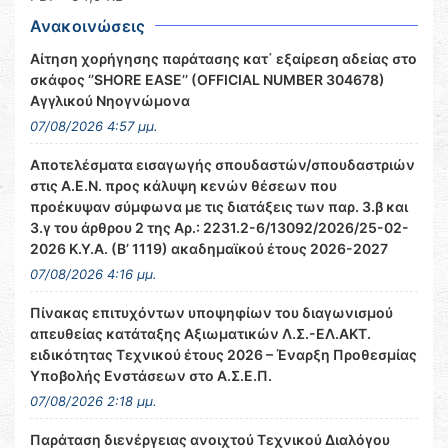
Ανακοινώσεις
Αίτηση χορήγησης παράτασης κατ΄ εξαίρεση αδείας στο
σκάφος ‘’SHORE EASE’’ (OFFICIAL NUMBER 304678)
Αγγλικού Νηογνώμονα
07/08/2026 4:57 μμ.
Αποτελέσματα εισαγωγής σπουδαστών/σπουδαστριών
στις Α.Ε.Ν. προς κάλυψη κενών θέσεων που
προέκυψαν σύμφωνα με τις διατάξεις των παρ. 3.β και
3.γ του άρθρου 2 της Αρ.: 2231.2-6/13092/2026/25-02-
2026 Κ.Υ.Α. (Β’ 1119) ακαδημαϊκού έτους 2026-2027
07/08/2026 4:16 μμ.
Πίνακας επιτυχόντων υποψηφίων του διαγωνισμού
απευθείας κατάταξης Αξιωματικών Λ.Σ.-ΕΛ.ΑΚΤ.
ειδικότητας Τεχνικού έτους 2026 – Έναρξη Προθεσμίας
Υποβολής Ενστάσεων στο Α.Σ.Ε.Π.
07/08/2026 2:18 μμ.
Παράταση διενέργειας ανοιχτού Τεχνικού Διαλόγου