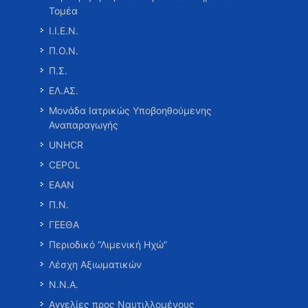
Τομέα
Ι.Ι.Ε.Ν.
Π.Ο.Ν.
Π.Σ.
ΕΛ.ΑΣ.
Μονάδα Ιατρικώς Υποβοηθούμενης
Αναπαραγωγής
UNHCR
CEPOL
ΕΑΑΝ
Π.Ν.
ΓΕΕΘΑ
Περιοδικό “Λιμενική Ηχώ”
Λέσχη Αξιωματικών
Ν.Ν.Α.
Αγγελίες προς Ναυτιλλομένους