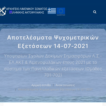
Αποτελέσματα Ψυχομετρικών
Εξετάσεων 14-07-2021
Yποψηφίων Σχολών Δοκίμων Σημαιοφόρων Λ.Σ.-
ΕΛ.ΑΚΤ & Λιμενοφυλάκων έτους 2021 με το
σύστημα των Πανελλαδικών εξετάσεων (Ομάδες
701-702)
Αρχική σελίδα
Ανακοινώσεις
Αποτελέσματα Ψυχομετρικών Εξετάσεων 14-07-2021