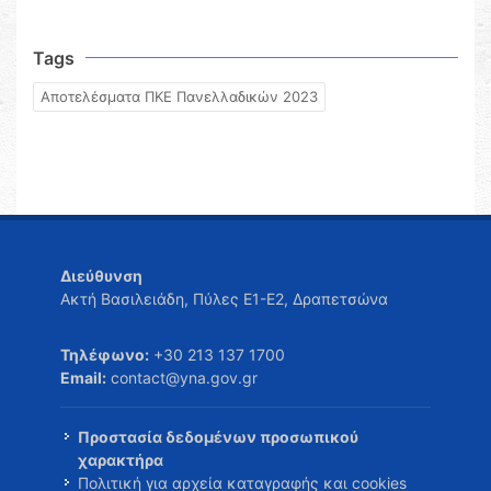
Tags
Αποτελέσματα ΠΚΕ Πανελλαδικών 2023
Διεύθυνση
Ακτή Βασιλειάδη, Πύλες Ε1-Ε2, Δραπετσώνα
Τηλέφωνο:
+30 213 137 1700
Email:
contact@yna.gov.gr
Προστασία δεδομένων προσωπικού
χαρακτήρα
Πολιτική για αρχεία καταγραφής και cookies