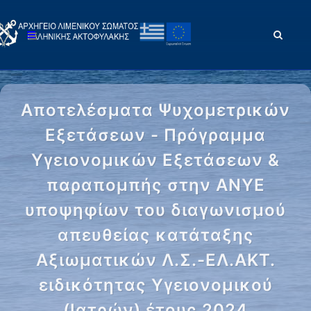
Αποτελέσματα Ψυχομετρικών
Εξετάσεων - Πρόγραμμα
Υγειονομικών Εξετάσεων &
παραπομπής στην ΑΝΥΕ
υποψηφίων του διαγωνισμού
απευθείας κατάταξης
Αξιωματικών Λ.Σ.-ΕΛ.ΑΚΤ.
ειδικότητας Υγειονομικού
(Ιατρών) έτους 2024