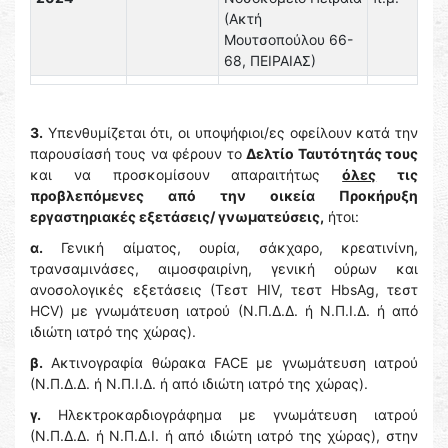
(Ακτή
Μουτσοπούλου 66-
68, ΠΕΙΡΑΙΑΣ)
3.
Υπενθυμίζεται ότι, οι υποψήφιοι/ες οφείλουν κατά την
παρουσίασή τους να φέρουν το
Δελτίο Ταυτότητάς τους
και να προσκομίσουν απαραιτήτως
όλες
τις
προβλεπόμενες από την οικεία Προκήρυξη
εργαστηριακές εξετάσεις/ γνωματεύσεις,
ήτοι:
α.
Γενική αίματος, ουρία, σάκχαρο, κρεατινίνη,
τρανσαμινάσες, αιμοσφαιρίνη, γενική ούρων και
ανοσολογικές εξετάσεις (Τεστ HIV, τεστ HbsAg, τεστ
HCV) με γνωμάτευση ιατρού (Ν.Π.Δ.Δ. ή Ν.Π.Ι.Δ. ή από
ιδιώτη ιατρό της χώρας).
β.
Ακτινογραφία θώρακα FACE με γνωμάτευση ιατρού
(Ν.Π.Δ.Δ. ή Ν.Π.Ι.Δ. ή από ιδιώτη ιατρό της χώρας).
γ.
Ηλεκτροκαρδιογράφημα με γνωμάτευση ιατρού
(Ν.Π.Δ.Δ. ή Ν.Π.Δ.Ι. ή από ιδιώτη ιατρό της χώρας), στην