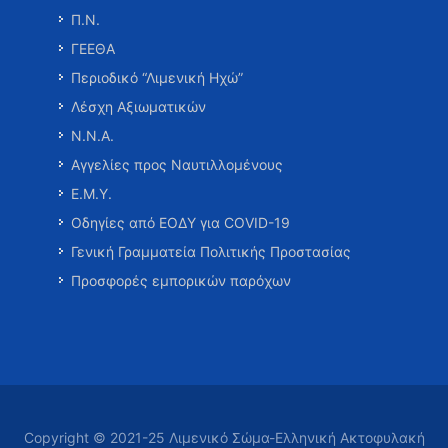
Π.Ν.
ΓΕΕΘΑ
Περιοδικό “Λιμενική Ηχώ”
Λέσχη Αξιωματικών
Ν.Ν.Α.
Αγγελίες προς Ναυτιλλομένους
Ε.Μ.Υ.
Οδηγίες από ΕΟΔΥ για COVID-19
Γενική Γραμματεία Πολιτικής Προστασίας
Προσφορές εμπορικών παρόχων
Copyright © 2021-25 Λιμενικό Σώμα-Ελληνική Ακτοφυλακή