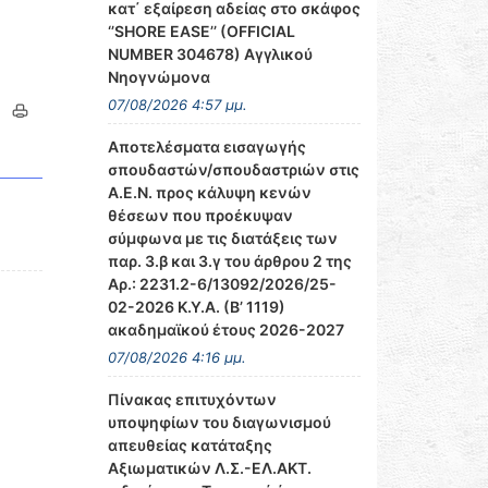
κατ΄ εξαίρεση αδείας στο σκάφος
‘’SHORE EASE’’ (OFFICIAL
NUMBER 304678) Αγγλικού
Νηογνώμονα
07/08/2026 4:57 μμ.
Αποτελέσματα εισαγωγής
σπουδαστών/σπουδαστριών στις
Α.Ε.Ν. προς κάλυψη κενών
θέσεων που προέκυψαν
σύμφωνα με τις διατάξεις των
παρ. 3.β και 3.γ του άρθρου 2 της
Αρ.: 2231.2-6/13092/2026/25-
02-2026 Κ.Υ.Α. (Β’ 1119)
ακαδημαϊκού έτους 2026-2027
07/08/2026 4:16 μμ.
Πίνακας επιτυχόντων
υποψηφίων του διαγωνισμού
απευθείας κατάταξης
Αξιωματικών Λ.Σ.-ΕΛ.ΑΚΤ.