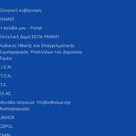
Ελληνική κυβέρνηση
ΥΝΑΝΠ
Η σελίδα μου - Portal
Επιτελική Δομή ΕΣΠΑ ΥΝΑΝΠ
Κώδικας Ηθικής και Επαγγελματικής
Συμπεριφοράς Υπαλλήλων του Δημοσίου
Τομέα
Ι.Ι.Ε.Ν.
Π.Ο.Ν.
Π.Σ.
ΕΛ.ΑΣ.
Μονάδα Ιατρικώς Υποβοηθούμενης
Αναπαραγωγής
UNHCR
CEPOL
ΕΑΑΝ