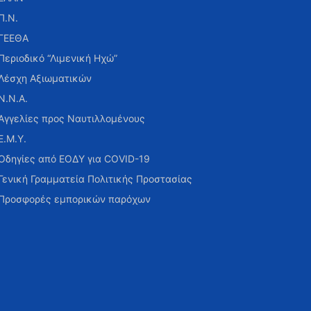
Π.Ν.
ΓΕΕΘΑ
Περιοδικό “Λιμενική Ηχώ”
Λέσχη Αξιωματικών
Ν.Ν.Α.
Αγγελίες προς Ναυτιλλομένους
Ε.Μ.Υ.
Οδηγίες από ΕΟΔΥ για COVID-19
Γενική Γραμματεία Πολιτικής Προστασίας
Προσφορές εμπορικών παρόχων