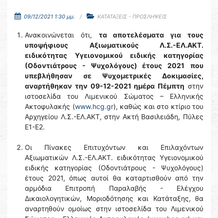
09/12/2021 1:30 μμ.
ΚΑΤΑΤΑΞΕΙΣ - ΠΡΟΣΛΗΨΕΙΣ
Ανακοινώνεται ότι,
τα αποτελέσματα για τους
υποψήφιους Αξιωματικούς Λ.Σ.-ΕΛ.ΑΚΤ.
ειδικότητας Υγειονομικού ειδικής κατηγορίας
(Οδοντιάτρους - Ψυχολόγους) έτους 2021
που
υπεβλήθησαν σε Ψυχομετρικές Δοκιμασίες,
αναρτήθηκαν την 09-12-2021 ημέρα Πέμπτη
στην
ιστοσελίδα του Λιμενικού Σώματος – Ελληνικής
Ακτοφυλακής (
www.hcg.gr
), καθώς και στο κτίριο του
Αρχηγείου Λ.Σ.-ΕΛ.ΑΚΤ, στην Ακτή Βασιλειάδη, Πύλες
Ε1-Ε2.
Οι Πίνακες Επιτυχόντων και Επιλαχόντων
Αξιωματικών Λ.Σ.-ΕΛ.ΑΚΤ. ειδικότητας Υγειονομικού
ειδικής κατηγορίας (Οδοντιάτρους - Ψυχολόγους)
έτους 2021, όπως αυτοί θα καταρτισθούν από την
αρμόδια Επιτροπή Παραλαβής - Ελέγχου
Δικαιολογητικών, Μοριοδότησης και Κατάταξης, θα
αναρτηθούν ομοίως στην ιστοσελίδα του Λιμενικού