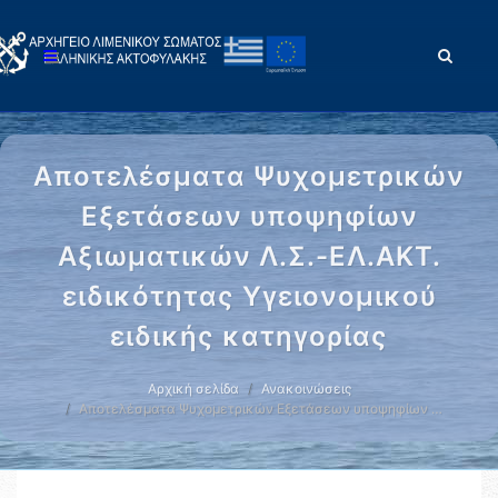
Αποτελέσματα Ψυχομετρικών
Εξετάσεων υποψηφίων
Αξιωματικών Λ.Σ.-ΕΛ.ΑΚΤ.
ειδικότητας Υγειονομικού
ειδικής κατηγορίας
Αρχική σελίδα
Ανακοινώσεις
Αποτελέσματα Ψυχομετρικών Εξετάσεων υποψηφίων …