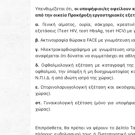
Υπενθυμίζεται ότι,
οι υποψήφιοι/ες οφείλουν 
από την οικεία Προκήρυξη εργαστηριακές εξετ
α.
Γενική αίματος, ουρία, σάκχαρο, κρεατινί
εξετάσεις (Τεστ HIV, τεστ HbsAg, τεστ HCV) με γ
β.
Ακτινογραφία θώρακα FACE με γνωμάτευση ιατρο
γ.
Ηλεκτροκαρδιογράφημα με γνωμάτευση ιατρού 
αναφέρεται ότι δύναται να συμμετάσχει σε αθλη
δ.
Οφθαλμολογική εξέταση με καταγραφή της 
οφθαλμού, την ύπαρξη ή μη δυσχρωματοψίας κα
Ν.Π.Ι.Δ. ή από ιδιώτη ιατρό της χώρας).
ε.
Ωτορινολαρυγγολογική εξέταση και ακοόγραμμ
χώρας).
στ.
Γυναικολογική εξέταση (μόνο για υποψήφιες
χώρας).
Επιπρόσθετα, θα πρέπει να φέρουν το Δελτίο Τ
πλήρους εμβολιασμού τους ή Πιστοποιητικό νό