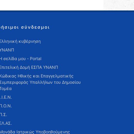
ρήσιμοι σύνδεσμοι
Ελληνική κυβέρνηση
ΥΝΑΝΠ
Η σελίδα μου - Portal
Επιτελική Δομή ΕΣΠΑ ΥΝΑΝΠ
Κώδικας Ηθικής και Επαγγελματικής
Συμπεριφοράς Υπαλλήλων του Δημοσίου
Τομέα
Ι.Ι.Ε.Ν.
Π.Ο.Ν.
Π.Σ.
ΕΛ.ΑΣ.
Μονάδα Ιατρικώς Υποβοηθούμενης