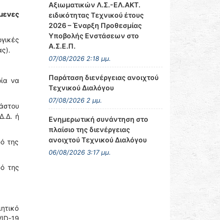
Αξιωματικών Λ.Σ.-ΕΛ.ΑΚΤ.
μενες
ειδικότητας Τεχνικού έτους
2026 – Έναρξη Προθεσμίας
Υποβολής Ενστάσεων στο
γικές
Α.Σ.Ε.Π.
ας).
07/08/2026 2:18 μμ.
Παράταση διενέργειας ανοιχτού
οία να
Τεχνικού Διαλόγου
07/08/2026 2 μμ.
άστου
Δ.Δ. ή
Ενημερωτική συνάντηση στο
πλαίσιο της διενέργειας
ανοιχτού Τεχνικού Διαλόγου
ρό της
06/08/2026 3:17 μμ.
ρό της
ιητικό
VID-19