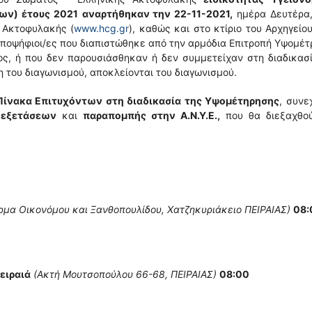
ων) έτους 2021
αναρτήθηκαν την 22-11-2021,
ημέρα Δευτέρα,
ς Ακτοφυλακής (
www.hcg.gr
), καθώς και στο κτίριο του Αρχηγείου
 υποψήφιοι/ες που διαπιστώθηκε από την αρμόδια Επιτροπή Υψομέ
ος, ή που δεν παρουσιάσθηκαν ή δεν συμμετείχαν στη διαδικασ
 του διαγωνισμού, αποκλείονται του διαγωνισμού.
Πίνακα Επιτυχόντων στη διαδικασία της Υψομέτηρησης
, συνε
 εξετάσεων
και
παραπομπής στην Α.Ν.Υ.Ε.,
που θα διεξαχθο
ρμα Οικονόμου και Ξανθοπουλίδου, Χατζηκυριάκειο ΠΕΙΡΑΙΑΣ)
08:
ειραιά
(Ακτή Μουτσοπούλου 66-68, ΠΕΙΡΑΙΑΣ)
08:00