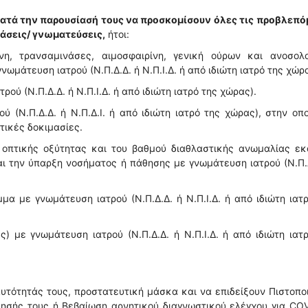
κατά την παρουσίασή τους να προσκομίσουν όλες τις προβλεπό
άσεις/ γνωματεύσεις,
ήτοι:
νη, τρανσαμινάσες, αιμοσφαιρίνη, γενική ούρων και ανοσολο
νωμάτευση ιατρού (Ν.Π.Δ.Δ. ή Ν.Π.Ι.Δ. ή από ιδιώτη ιατρό της χώρ
ύ (Ν.Π.Δ.Δ. ή Ν.Π.Ι.Δ. ή από ιδιώτη ιατρό της χώρας).
(Ν.Π.Δ.Δ. ή Ν.Π.Δ.Ι. ή από ιδιώτη ιατρό της χώρας), στην οπ
τικές δοκιμασίες.
οπτικής οξύτητας και του βαθμού διαθλαστικής ανωμαλίας εκ
ι την ύπαρξη νοσήματος ή πάθησης με γνωμάτευση ιατρού (Ν.Π.
α με γνωμάτευση ιατρού (Ν.Π.Δ.Δ. ή Ν.Π.Ι.Δ. ή από ιδιώτη ιατ
) με γνωμάτευση ιατρού (Ν.Π.Δ.Δ. ή Ν.Π.Ι.Δ. ή από ιδιώτη ιατ
αυτότητάς τους, προστατευτική μάσκα και να επιδείξουν Πιστοπο
σησής τους ή Βεβαίωση αρνητικού διαγνωστικού ελέγχου για CO