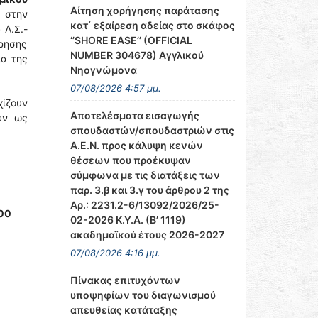
Αίτηση χορήγησης παράτασης
 στην
κατ΄ εξαίρεση αδείας στο σκάφος
 Λ.Σ.-
‘’SHORE EASE’’ (OFFICIAL
τρησης
NUMBER 304678) Αγγλικού
ία της
Νηογνώμονα
07/08/2026 4:57 μμ.
χίζουν
Αποτελέσματα εισαγωγής
ύν ως
σπουδαστών/σπουδαστριών στις
Α.Ε.Ν. προς κάλυψη κενών
θέσεων που προέκυψαν
σύμφωνα με τις διατάξεις των
παρ. 3.β και 3.γ του άρθρου 2 της
Αρ.: 2231.2-6/13092/2026/25-
00
02-2026 Κ.Υ.Α. (Β’ 1119)
ακαδημαϊκού έτους 2026-2027
07/08/2026 4:16 μμ.
Πίνακας επιτυχόντων
υποψηφίων του διαγωνισμού
απευθείας κατάταξης