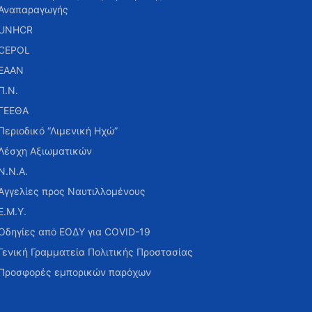
Αναπαραγωγής
UNHCR
CEPOL
ΕΑΑΝ
Π.Ν.
ΓΕΕΘΑ
Περιοδικό “Λιμενική Ηχώ”
Λέσχη Αξιωματικών
Ν.Ν.Α.
Αγγελίες προς Ναυτιλλομένους
Ε.Μ.Υ.
Οδηγίες από ΕΟΔΥ για COVID-19
Γενική Γραμματεία Πολιτικής Προστασίας
Προσφορές εμπορικών παρόχων