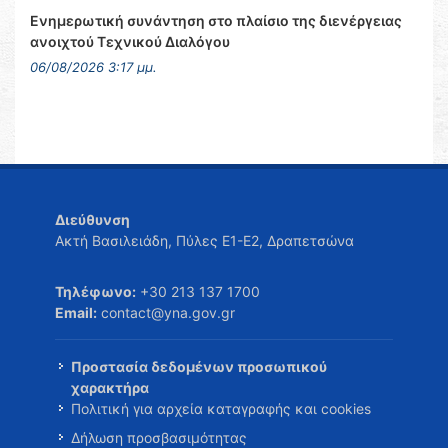
Ενημερωτική συνάντηση στο πλαίσιο της διενέργειας
ανοιχτού Τεχνικού Διαλόγου
06/08/2026 3:17 μμ.
Διεύθυνση
Ακτή Βασιλειάδη, Πύλες Ε1-Ε2, Δραπετσώνα
Τηλέφωνο:
+30 213 137 1700
Email:
contact@yna.gov.gr
Προστασία δεδομένων προσωπικού
χαρακτήρα
Πολιτική για αρχεία καταγραφής και cookies
Δήλωση προσβασιμότητας