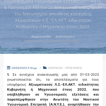
Αποτελέσματα Υγειονομικών Εξετάσεων – ΑΝΥΕ
& Πρόγραμμα Αθλητικών Δοκιμασιών υποψηφίων
του διαγωνισμού απευθείας κατάταξης
Αξιωματικών Λ.Σ.-ΕΛ.ΑΚΤ. ειδικότητας
Κυβερνήτη ή Μηχανικού έτους 2022
Αρχική σελίδα
Ανακοινώσεις
Αποτελέσματα Υγειονομικών Εξετάσεων – …
03/03/2023 2:14 μμ.
ΚΑΤΑΤΑΞΕΙΣ - ΠΡΟΣΛΗΨΕΙΣ
1.
Σε συνέχεια ανακοίνωσής μας από 01-03-2023
γνωστοποιείται ότι, τα αποτελέσματα για τους
υποψήφιους
Αξιωματικούς Λ.Σ.-ΕΛ.ΑΚΤ. ειδικότητας
Κυβερνήτη ή Μηχανικού έτους 2022
,
που
υπεβλήθησαν σε Υγειονομικές εξετάσεις και
παραπέμφθηκαν στην Ανωτάτη του Ναυτικού
Υγειονομική Επιτροπή (Α.Ν.Υ.Ε.),
αναρτήθηκαν την