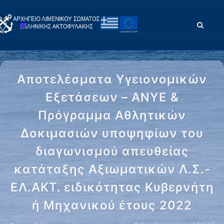
Αποτελέσματα Υγειονομικών
Εξετάσεων – ΑΝΥΕ &
Πρόγραμμα Αθλητικών
Δοκιμασιών υποψηφίων του
διαγωνισμού απευθείας
κατάταξης Αξιωματικών Λ.Σ.-
ΕΛ.ΑΚΤ. ειδικότητας Κυβερνήτη
ή Μηχανικού έτους 2022