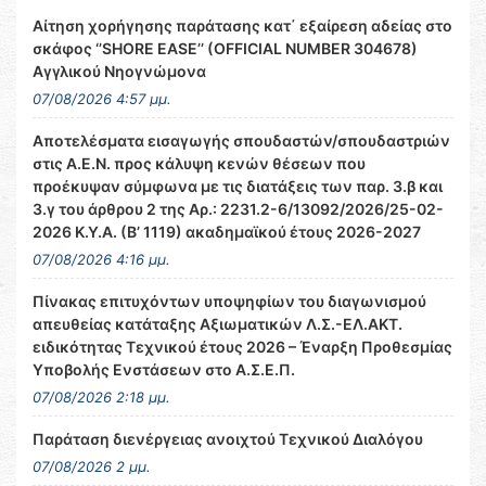
Αίτηση χορήγησης παράτασης κατ΄ εξαίρεση αδείας στο
σκάφος ‘’SHORE EASE’’ (OFFICIAL NUMBER 304678)
Αγγλικού Νηογνώμονα
07/08/2026 4:57 μμ.
Αποτελέσματα εισαγωγής σπουδαστών/σπουδαστριών
στις Α.Ε.Ν. προς κάλυψη κενών θέσεων που
προέκυψαν σύμφωνα με τις διατάξεις των παρ. 3.β και
3.γ του άρθρου 2 της Αρ.: 2231.2-6/13092/2026/25-02-
2026 Κ.Υ.Α. (Β’ 1119) ακαδημαϊκού έτους 2026-2027
07/08/2026 4:16 μμ.
Πίνακας επιτυχόντων υποψηφίων του διαγωνισμού
απευθείας κατάταξης Αξιωματικών Λ.Σ.-ΕΛ.ΑΚΤ.
ειδικότητας Τεχνικού έτους 2026 – Έναρξη Προθεσμίας
Υποβολής Ενστάσεων στο Α.Σ.Ε.Π.
07/08/2026 2:18 μμ.
Παράταση διενέργειας ανοιχτού Τεχνικού Διαλόγου
07/08/2026 2 μμ.