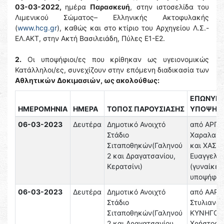
03-03-2022,
ημέρα
Παρασκευή
, στην ιστοσελίδα του
Λιμενικού Σώματος– Ελληνικής Ακτοφυλακής
(
www.hcg.gr
), καθώς και στο κτίριο του Αρχηγείου Λ.Σ.-
ΕΛ.ΑΚΤ, στην Ακτή Βασιλειάδη, Πύλες Ε1-Ε2.
2.
Οι υποψήφιοι/ες που κρίθηκαν ως υγειονομικώς
Κατάλληλοι/ες, συνεχίζουν στην επόμενη διαδικασία των
Αθλητικών Δοκιμασιών, ως ακολούθως:
ΕΠΩΝΥΜ
ΗΜΕΡΟΜΗΝΙΑ
ΗΜΕΡΑ
ΤΟΠΟΣ ΠΑΡΟΥΣΙΑΣΗΣ
ΥΠΟΨΗΦ
06-03-2023
Δευτέρα
Δημοτικό Ανοιχτό
από ΑΡΓΥ
Στάδιο
Χαραλαμπ
Σιταποθηκών(Γαληνού
και ΧΑΣΙ
2 και Δραγατσανίου,
Ευαγγελία
Κερατσίνι)
(γυναίκες
υποψήφιε
06-03-2023
Δευτέρα
Δημοτικό Ανοιχτό
από ΑΑΡ
Στάδιο
Στυλιανός
Σιταποθηκών(Γαληνού
ΚΥΝΗΓΟΠ
2 και Δραγατσανίου,
Χρήστος 