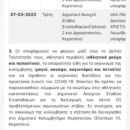
Κερατσίνι)
υποψήφιοι
07-03-2023
Τρίτη
Δημοτικό Ανοιχτό
από ΛΑΔ
Στάδιο
Διονύσιος
Σιταποθηκών(Γαληνού
ΧΡΙΣΤΟΔ
2 και Δραγατσανίου,
Λεωνίδας
Κερατσίνι)
υποψήφιοι
3.
Οι υποψήφιοι/ες να φέρουν μαζί τους το Δελτίο
Ταυτότητάς τους, αθλητική περιβολή (
αθλητικά ρούχα
και παπούτσια
), τα απαραίτητα είδη για το αγώνισμα της
κολύμβησης (
μαγιό, σκούφο, σαγιονάρες και πετσέτα
)
και να τηρηθούν οι ισχύουσες διατάξεις για την
προστασία έναντι του COVID-19. Άπαντες θα πρέπει να
παρουσιασθούν σύμφωνα με τα ανωτέρω στις αθλητικές
εγκαταστάσεις του Δημοτικού Ανοιχτού Σταδίου
Σιταποθηκών για τη διεξαγωγή των πέντε (5)
προβλεπόμενων αγωνισμάτων στίβου. Εν συνεχεία, για
το αγώνισμα της κολύμβησης η εξέταση θα διενεργηθεί
στο Δημοτικό Κολυμβητήριο Κερατσινίου (Σπετσών 10,
Κερατσίνι).