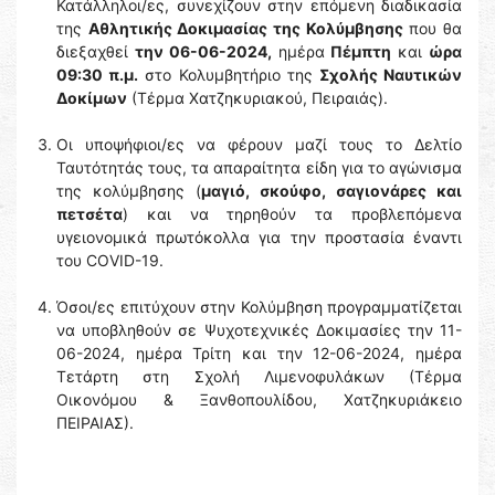
Κατάλληλοι/ες, συνεχίζουν στην επόμενη διαδικασία
της
Αθλητικής Δοκιμασίας της Κολύμβησης
που θα
διεξαχθεί
την 06-06-2024,
ημέρα
Πέμπτη
και
ώρα
09:30 π.μ.
στο Κολυμβητήριο της
Σχολής Ναυτικών
Δοκίμων
(Τέρμα Χατζηκυριακού, Πειραιάς).
Οι υποψήφιοι/ες να φέρουν μαζί τους το Δελτίο
Ταυτότητάς τους, τα απαραίτητα είδη για το αγώνισμα
της κολύμβησης (
μαγιό, σκούφο, σαγιονάρες και
πετσέτα
) και να τηρηθούν τα προβλεπόμενα
υγειονομικά πρωτόκολλα για την προστασία έναντι
του COVID-19.
Όσοι/ες επιτύχουν στην Κολύμβηση προγραμματίζεται
να υποβληθούν σε Ψυχοτεχνικές Δοκιμασίες την 11-
06-2024, ημέρα Τρίτη και την 12-06-2024, ημέρα
Τετάρτη στη Σχολή Λιμενοφυλάκων (Τέρμα
Οικονόμου & Ξανθοπουλίδου, Χατζηκυριάκειο
ΠΕΙΡΑΙΑΣ).