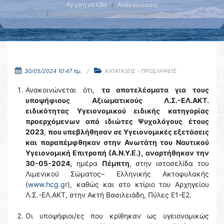
Αρχική σελίδα
Ανακοινώσεις
Αποτελέσματα Υγειονομικών Εξετάσεων – …
30/05/2024 10:47 πμ.
ΚΑΤΑΤΑΞΕΙΣ - ΠΡΟΣΛΗΨΕΙΣ
Ανακοινώνεται ότι,
τα αποτελέσματα για τους
υποψήφιους Αξιωματικούς Λ.Σ.-ΕΛ.ΑΚΤ.
ειδικότητας Υγειονομικού ειδικής κατηγορίας
προερχόμενων από ιδιώτες Ψυχολόγους
έτους
2023
,
που υπεβλήθησαν σε Υγειονομικές εξετάσεις
και παραπέμφθηκαν στην Ανωτάτη του Ναυτικού
Υγειονομική Επιτροπή (Α.Ν.Υ.Ε.),
αναρτήθηκαν την
30-05-2024,
ημέρα
Πέμπτη
, στην ιστοσελίδα του
Λιμενικού Σώματος– Ελληνικής Ακτοφυλακής
(
www.hcg.gr
), καθώς και στο κτίριο του Αρχηγείου
Λ.Σ.-ΕΛ.ΑΚΤ, στην Ακτή Βασιλειάδη, Πύλες Ε1-Ε2.
Οι υποψήφιοι/ες που κρίθηκαν ως υγειονομικώς