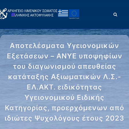
Αποτελέσματα Υγειονομικών
Εξετάσεων – ΑΝΥΕ υποψηφίων
του διαγωνισμού απευθείας
κατάταξης Αξιωματικών Λ.Σ.-
ΕΛ.ΑΚΤ. ειδικότητας
Υγειονομικού Ειδικής
Κατηγορίας, προερχόμενων από
ιδιώτες Ψυχολόγους έτους 2023